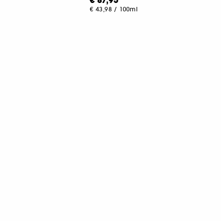
€ 87,95
€ 43,98
/
100ml