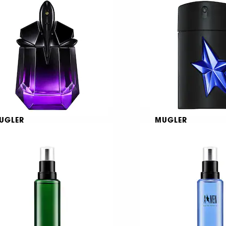
8
1642
€ 72,95
€ 87,95
πό:
Από:
291,80
/
100ml
€ 293,17
/
100ml
UGLER
MUGLER
ien Extraintense
A*Men Stellar
au de Parfum
Eau de Parfum
€ 97,95
€ 80,95
πό:
Από:
326,50
/
100ml
€ 161,90
/
100ml