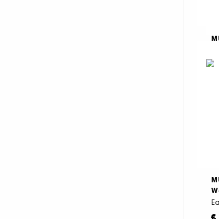
M
A
€
€ 
M
W
E
€