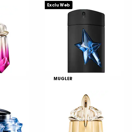
Starlicious Body Berry Mist
Exclu Web
Αρωματικό γαλάκτωμα σώματος
Σπρέι σώματος
€ 90,95
€ 121,27
/
100ml
MUGLER
A*Men Eau de Toilette
Vaporisateur Gomme
€ 72,95
Από:
€ 145,90
/
100ml