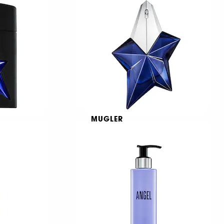
1
€ 89,95
Από:
€ 359,80
/
100ml
MUGLER
Angel Elixir Eau de Parfum
Refillable Star
921
€ 89,95
Από:
€ 359,80
/
100ml