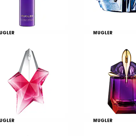
UGLER
MUGLER
ien
Angel Perfuming 
Cream
Αρωματικό γαλάκτωμα σώματος
 53,95
10
26,98
/
100ml
€ 93,95
€ 46,98
/
100ml
UGLER
MUGLER
ngel Nova
Alien Hypersense
au de Parfum
Eau de Parfum