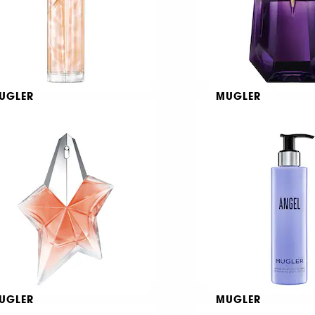
UGLER
MUGLER
arlicious Body Pineapple
Alien
st
Eau de Parfum
ρέι σώματος
1056
 90,95
121,27
/
100ml
€ 87,95
Από:
€ 293,17
/
100ml
UGLER
MUGLER