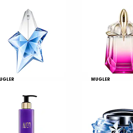
ngel Blush
Angel
Eau de Parfum Επαναπλήρωση
€ 89,95
€ 53,95
πό:
359,80
/
100ml
€ 26,98
/
100ml
UGLER
MUGLER
gel Eau de Parfum Star
Alien Pulp
pray
Eau de Parfum
1241
816
€ 89,95
€ 78,95
πό:
Από:
359,80
/
100ml
€ 263,17
/
100ml