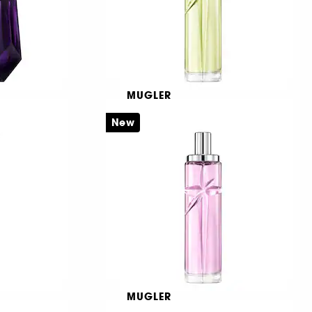
MUGLER
Starlicious Body Pistachio
Mist
New
Σπρέι σώματος
€ 90,95
€ 121,27
/
100ml
MUGLER