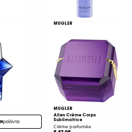
MUGLER
Angel
Αρωματικό αφρόλουτρο
€ 42,95
€ 21,48
/
100ml
MUGLER
Alien Crème Corps
Sublimatrice
 προϊόντα
Crème parfumée