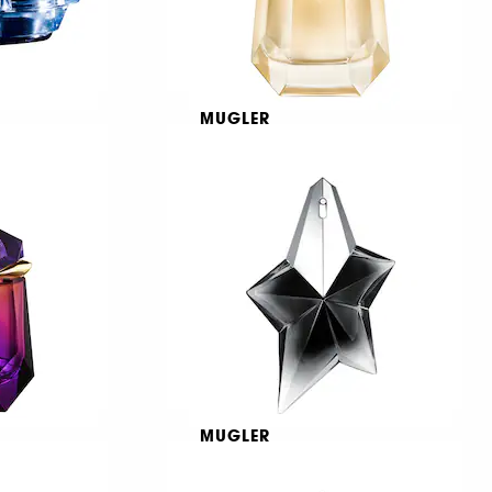
MUGLER
Body
Alien Goddess Eau de
Parfum Refillable
3138
€ 87,95
Από:
€ 293,17
/
100ml
MUGLER
Angel Fantasm
Eau de Parfum