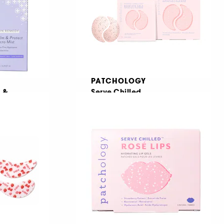
PATCHOLOGY
 &
Serve Chilled
Rosé Eye Gels
Mist που Καταπραΰνει και Προστατεύει
141
€ 15,95
€ 21,27
/
100g