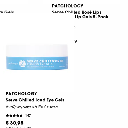
PATCHOLOGY
e Gels
Serve Chilled Rosé Lips
Hydrating Lip Gels 5-Pack
α μάτια
40
€ 15,95
€ 19,45
/
100g
PATCHOLOGY
Serve Chilled Iced Eye Gels
Αναζωογονητικά Επιθέματα Ματιών
147
€ 30,95