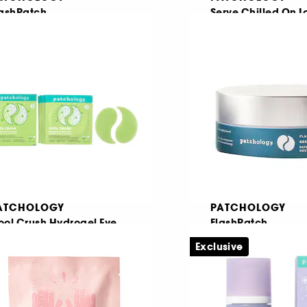
lashPatch
Serve Chilled On I
storing Night Eye Gels
Firming Eye Gels
229
153
 44,95
€ 14,95
23,78
/
100ml
€ 18,69
/
100g
ATCHOLOGY
PATCHOLOGY
ool Crush Hydrogel Eye
FlashPatch
atches
Restoring Night Eye
Exclusive
υδατικά επιθέματα ματιών
235
10
 16,50
€ 34,95
22,00
/
100g
€ 29,37
/
100g