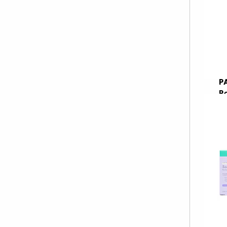
P
Ro
R
€
€ 