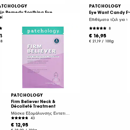
ATCHOLOGY
PATCHOLOGY
kin Remedy Soothing Eye
Eye Want Candy Ey
ls – Επιθέματα ματιών
Επιθέματα τζελ για τ
21
8
 14,95
€ 16,95
18,69
/
100g
€ 21,19
/
100g
PATCHOLOGY
Firm Believer Neck &
Décolleté Treatment
Μάσκα Εξομάλυνσης Εντατικής Φροντίδας
43
€ 12,95