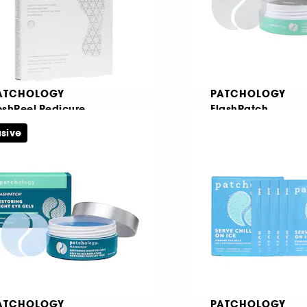
ATCHOLOGY
PATCHOLOGY
oshPeel Pedicure
FlashPatch
foliating Mask
usive
348
372
 16,95
€ 30,95
Από:
42,37
/
100ml
€ 16,12
/
100ml
ATCHOLOGY
PATCHOLOGY