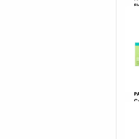
F
Re
€
€ 
P
C
P
Εν
€
€ 