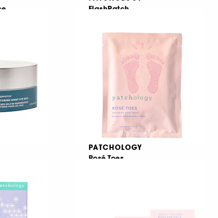
ce
FlashPatch
5 Minute Hydrogel Eye Patch Travel Pack
385
€ 15,95
€ 17,53
/
100g
PATCHOLOGY
Rosé Toes
 Gels
Renewing Foot Mask
146
€ 11,50
€ 28,75
/
100ml