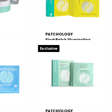
PATCHOLOGY
FlashPatch Illuminating
Eye Gels
5 Minute Hydrogel Eye Patches
Exclusive
123
€ 15,95
€ 8,86
/
100g
PATCHOLOGY