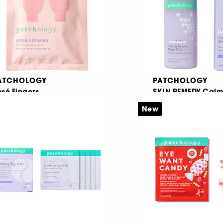
ATCHOLOGY
PATCHOLOGY
sé Fingers
SKIN REMEDY Calm
Protect Micro Mist
enewing Hand Mask
New
137
10
 11,50
€ 15,95
28,75
/
100ml
€ 19,94
/
100ml