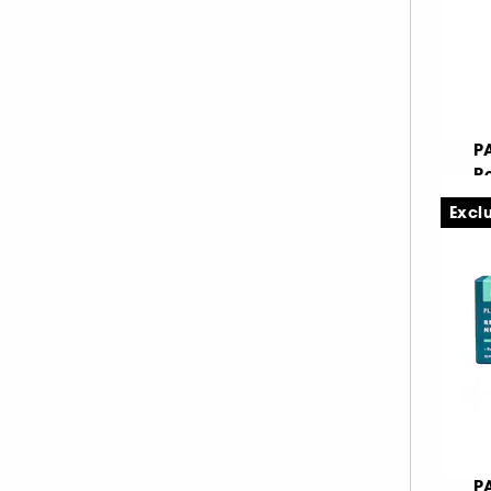
SPECIAL OFFER (15)
Mother's Day (17)
EXCLUSIVE (6)
EXCLU WEB (2)
NEW (1)
P
P
Ex
Excl
€
€ 
P