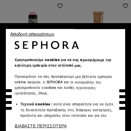
Αποδοχή απαραίτητων
SISLEY
SISLEY
Phyto-Blush Twist N°3
Phyto-Touche Gel Glow
Χρησιμοποιούμε cookies για να σας προσφέρουμε την
Papaya
Bronzers
καλύτερη εμπειρία στον ιστότοπό μας.
19
9
€ 73,95
€ 94,95
Προκειμένου να σας προσφέρουμε μια βέλτιστη εμπειρία
€ 1.344,55
/
100g
€ 316,50
/
100ml
online αγορών, η SEPHORA και οι συνεργάτες της
6 αποχρώσεις
χρησιμοποιούν cookies και λοιπές τεχνολογίες
ιχνηλάτησης, όπως:
Προσθήκη στο καλάθι
Προσθήκη στο καλάθι
Τεχνικά cookies :
αυτά είναι απαραίτητα για να έχετε
τη δυνατότητα πρόσβασης στις διάφορες κατηγορίες,
προϊόντα και υπηρεσίες στον ιστότοπο και για την
ασφάλεια του ιστότοπου. Είναι απαραίτητα για την
ΔΙΑΒΑΣΤΕ ΠΕΡΙΣΣΟΤΕΡΑ
τεχνική λειτουργία του ιστότοπου και δεν μπορούν να