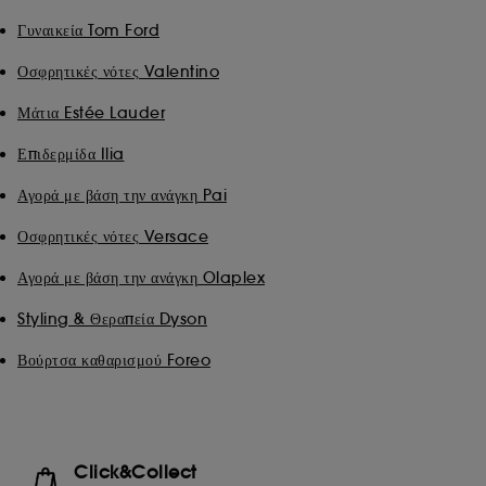
Γυναικεία Tom Ford
Οσφρητικές νότες Valentino
Μάτια Estée Lauder
Επιδερμίδα Ilia
Αγορά με βάση την ανάγκη Pai
Οσφρητικές νότες Versace
Αγορά με βάση την ανάγκη Olaplex
Styling & Θεραπεία Dyson
Βούρτσα καθαρισμού Foreo
Click&Collect