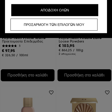
απενεργοποιηθούν.
ΑΠΟΔΟΧΗ ΟΛΩΝ
Cookies εξατομίκευσης :
μας επιτρέπουν να σας
παρέχουμε μια βελτιωμένη και εξατομικευμένη εμπειρία
προτείνοντας προϊόντα, υπηρεσίες και περιεχόμενο που
ΠΡΟΣΑΡΜΟΓΗ ΤΩΝ ΕΠΙΛΟΓΩΝ ΜΟΥ
ταιριάζουν καλύτερα στις προτιμήσεις σας και να σας
παρέχουμε προωθητικές προσφορές προσαρμοσμένες
SISLEY
SISLEY
στο προφίλ σας.
Phyto-Teint Primer Matte
Phyto-Teint Poudre Libre
Προετοιμασία Επιδερμίδας
Loose Powders
Κοινωνικά δίκτυα και διαφημιστικά cookies:
αυτά
€ 103,95
5
χρησιμοποιούνται για να σας δείχνουν περιεχόμενο που
€ 97,95
€ 866,25
/
100g
μπορεί να σας αρέσει μέσω διαφημίσεων,
2 αποχρώσεις
€ 326,50
/
100ml
συμπεριλαμβανομένων ιστότοπων τρίτων και
κοινωνικών δικτύων, με βάση τις σελίδες που έχετε δει,
το ιστορικό περιήγησής σας και το ιστορικό
αλληλεπίδρασης.
Προσθήκη στο καλάθι
Προσθήκη στο καλάθι
Στατιστικά cookies μέτρησης κοινού :
μας επιτρέπουν
να καταρτίζουμε στατιστικά στοιχεία για τον αριθμό των
επισκεπτών στον ιστότοπό μας και τις συνήθειες
περιήγησής τους, προκειμένου να βελτιώσουμε την
απόδοσή του.
Cookies για την εξασφάλιση online πληρωμών :
μας