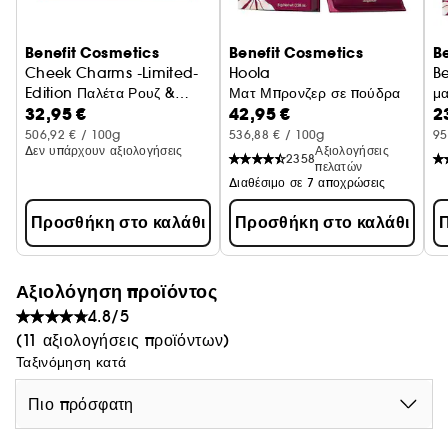
Benefit Cosmetics
Benefit Cosmetics
B
Cheek Charms -Limited-
Hoola
Be
Edition Παλέτα Ρουζ &
Ματ Μπρονζερ σε πούδρα
μα
32,95 €
42,95 €
2
Highlighter
506,92 € / 100g
536,88 € / 100g
95
Δεν υπάρχουν αξιολογήσεις
Αξιολογήσεις
2358
πελατών
Διαθέσιμο σε 7 αποχρώσεις
Προσθήκη στο καλάθι
Προσθήκη στο καλάθι
Π
Αξιολόγηση προϊόντος
4.8/5
(11 αξιολογήσεις προϊόντων)
Ταξινόμηση κατά
Πιο πρόσφατη