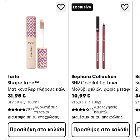
Exclusive
Tarte
Sephora Collection
B
Shape tape™
8HR Colorful Lip Liner
B
Ματ κονσίλερ πλήρους κάλυψης
Μολύβι χειλιών χωρίς μεταφορά
2
31,95 €
10,99 €
3
319,50 € / 100ml
915,83 € / 100g
27
Αξιολογήσεις
Αξιολογήσεις
7927
26
πελατών
πελατών
Διαθέσιμο σε 30 αποχρώσεις
Διαθέσιμο σε 20 αποχρώσεις
Προσθήκη στο καλάθι
Προσθήκη στο καλάθι
Π