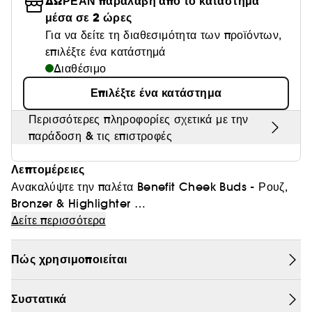
ΔΩΡΕΑΝ παραλαβή από το κατάστημα
Θαμπάδα
μέσα σε 2 ώρες
Για να δείτε τη διαθεσιμότητα των προϊόντων,
επιλέξτε ένα κατάστημά
Διαθέσιμο
Επιλέξτε ένα κατάστημα
Περισσότερες πληροφορίες σχετικά με την
παράδοση & τις επιστροφές
Λεπτομέρειες
Ανακαλύψτε την παλέτα Benefit Cheek Buds - Ρουζ,
Bronzer & Highlighter
Ανακαλύψτε την παλέτα Cheek Buds της Benefit. Αυτή
Δείτε περισσότερα
η limited edition, mini παλέτα έχει όλα όσα
χρειάζεστε για ρουζ, bronzer και λάμψη.
Πώς χρησιμοποιείται
Χρησιμοποιήστε το Hoola για άμεσα ηλιοκαμένα
μάγουλα και στη συνέχεια εφαρμόστε το Cookie για
Συστατικά
ένα χρυσαφένιο highlighter που χτίζεται. Μπορείτε να