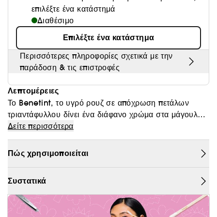
επιλέξτε ένα κατάστημά
Θαμπάδα
Διαθέσιμο
Επιλέξτε ένα κατάστημα
Περισσότερες πληροφορίες σχετικά με την
παράδοση & τις επιστροφές
Λεπτομέρειες
Το Benetint, το υγρό ρουζ σε απόχρωση πετάλων
τριαντάφυλλου δίνει ένα διάφανο χρώμα στα μάγουλα
και τα χείλη για ώρες και αντέχει σε όλα τα φιλιά. Το
Δείτε περισσότερα
Benetint, που δημιουργήθηκε τη δεκαετία του ’70 για
μια εξωτική χορεύτρια, γρήγορα έγινε ένα cult προϊόν.
Πώς χρησιμοποιείται
Σταρ, make-up artists και κορίτσια σε όλο τον κόσμο
το λατρεύουν. Ελαφρύ και σέξι για όλους τους τόνους
Συστατικά
δέρματος. Αθώο και προκλητικό. Δεν τρέχει. Δεν
αφήνει ίχνη. Μεγάλης διάρκειας.