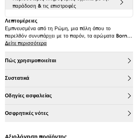
παράδοση & τις επιστροφές
Θαμπάδα
Λεπτομέρειες
Εμπνευσμένα από τη Ρώμη, μια πόλη όπου το
παρελθόν συνυπάρχει με το παρόν, τα αρώματα Born
in Roma αφηγούνται μια ιστορία προσωπικής
Δείτε περισσότερα
έκφρασης, υμνώντας τους ανθρώπους που ζουν τη ζωή
τους ελεύθερα, αγκαλιάζοντας την κληρονομιά τους.
Πώς χρησιμοποιείται
Valentino, 14, rue Royale - 75008 Paris France,
consumercaregreece@loreal.com
Συστατικά
Οδηγίες ασφαλείας
Οσφρητικές νότες
Αξιολόγηση προϊόντος