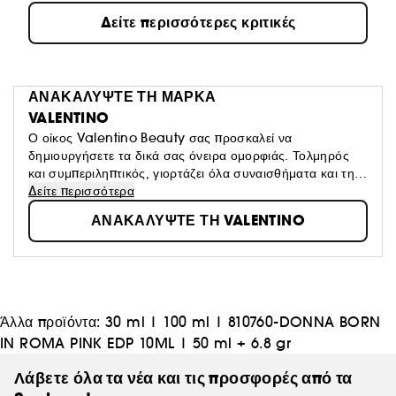
Δείτε περισσότερες κριτικές
ΑΝΑΚΑΛΥΨΤΕ ΤΗ ΜΑΡΚΑ
VALENTINO
Ο οίκος Valentino Beauty σας προσκαλεί να
δημιουργήσετε τα δικά σας όνειρα ομορφιάς. Τολμηρός
και συμπεριληπτικός, γιορτάζει όλα συναισθήματα και τη
μοναδικότητά μας, μέσα από μια συλλογή ξεχωριστών
Δείτε περισσότερα
αρωμάτων, που απευθύνεται στους σύγχρονους
ΑΝΑΚΑΛΥΨΤΕ ΤΗ VALENTINO
ονειροπόλους, που δεν φοβούνται να εκφράσουν την
προσωπικότητά τους.
Άλλα προϊόντα:
30 ml
|
100 ml
|
810760-DONNA BORN
IN ROMA PINK EDP 10ML
|
50 ml + 6.8 gr
Λάβετε όλα τα νέα και τις προσφορές από τα