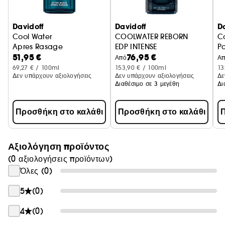
Davidoff
Davidoff
D
Cool Water
COOLWATER REBORN
Co
Apres Rasage
EDP INTENSE
P
51,95 €
76,95 €
Από
Α
69,27 € / 100ml
153,90 € / 100ml
13
Δεν υπάρχουν αξιολογήσεις
Δεν υπάρχουν αξιολογήσεις
Δε
Διαθέσιμο σε 3 μεγέθη
Δι
Προσθήκη στο καλάθι
Προσθήκη στο καλάθι
Π
Αξιολόγηση προϊόντος
(0 αξιολογήσεις προϊόντων)
Όλες (0)
5
(0)
4
(0)