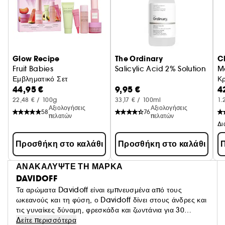
Glow Recipe
The Ordinary
Ch
Fruit Babies
Salicylic Acid 2% Solution
M
Εμβληματικό Σετ
Κρ
44,95 €
9,95 €
4
22,48 € / 100g
33,17 € / 100ml
1.
Αξιολογήσεις
Αξιολογήσεις
58
76
πελατών
πελατών
Προσθήκη στο καλάθι
Προσθήκη στο καλάθι
Π
ΑΝΑΚΑΛΥΨΤΕ ΤΗ ΜΑΡΚΑ
DAVIDOFF
Τα αρώματα Davidoff είναι εμπνευσμένα από τους
ωκεανούς και τη φύση, ο Davidoff δίνει στους άνδρες και
τις γυναίκες δύναμη, φρεσκάδα και ζωντάνια για 30
χρόνια.Εξερευνήσαμε τη γη αναζητώντας σπάνια και
Δείτε περισσότερα