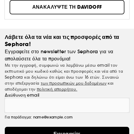
ισχυρά συστατικά, δημιουργώντας μοναδικά μείγματα που
ΑΝΑΚΑΛΥΨΤΕ ΤΗ DAVIDOFF
ενισχύουν την εσωτερική φύση σας, από το θρυλικό Cool
Water στα πιο εικονικά αρώματα.
Λάβετε όλα τα νέα και τις προσφορές από τα
Sephora!
Εγγραφείτε στο newsletter των Sephora για να
απολαύσετε όλα τα προνόμια!
Με την εγγραφή, συμφωνώ να λαμβάνω μέσω email τον
εκπτωτικό μου κωδικό καθώς και προσφορές και νέα από τα
Sephora και δηλώνω ότι είμαι άνω των 16 ετών. Συναινώ
στην επεξεργασία
των προσωπικών μου δεδομένων
και
αποδέχομαι την
πολιτική απορρήτου.
Διεύθυνση email
Για παράδειγμα: name@example.com
Εγγραφείτε