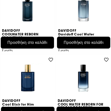
DAVIDOFF
DAVIDOFF
COOLWATER REBORN
Davidoff Cool Water
EDP INTENSE
Parfum
Προσθήκη στο καλάθι
€ 76,95
Προσθήκη στο καλάθι
€ 71,95
Από:
Από:
€ 153,90
/
100ml
€ 98,95
/
100ml
2 μεγέθη
2 μεγέθη
DAVIDOFF
DAVIDOFF
Cool Elixir for Him
COOL WATER REBORN FOR
HIM EAU DE PARFUM
Parfum Intense