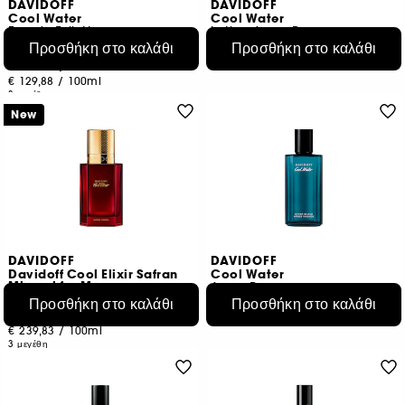
DAVIDOFF
DAVIDOFF
Cool Water
Cool Water
Eau de Toilette
Lotion Apres Rasage
Προσθήκη στο καλάθι
€ 68,95
Προσθήκη στο καλάθι
140
€ 51,95
€ 55,16
/
100ml
Από:
€ 129,88
/
100ml
3 μεγέθη
New
DAVIDOFF
DAVIDOFF
Davidoff Cool Elixir Safran
Cool Water
Mineral for Men
Apres Rasage
Eau de Parfum
Προσθήκη στο καλάθι
€ 51,95
Προσθήκη στο καλάθι
€ 71,95
Από:
€ 69,27
/
100ml
€ 239,83
/
100ml
3 μεγέθη