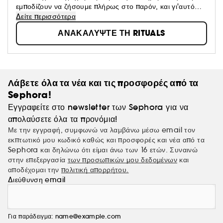
εμποδίζουν να ζήσουμε πλήρως στο παρόν, και γι'αυτό
αποστολή μας είναι να σας ενθαρρύνουμε να
Δείτε περισσότερα
επιβραδύνετε αυτούς τους ρυθμούς. Εμπνευσμένα από τις
ΑΝΑΚΑΛΥΨΤΕ ΤΗ RITUALS
αρχαίες ανατολίτικες παραδόσεις και διαποτισμένα με
αρώματα που δημιουργήθηκαν από τους καλύτερους
αρωματοποιούς στον κόσμο, τα προϊόντα μας σας
βοηθούν να μεταμορφώσετε τις καθημερινή σας ρουτίνα
και να απολαύσετε τις σημαντικές στιγμές.
Λάβετε όλα τα νέα και τις προσφορές από τα
Sephora!
Εγγραφείτε στο newsletter των Sephora για να
απολαύσετε όλα τα προνόμια!
Με την εγγραφή, συμφωνώ να λαμβάνω μέσω email τον
εκπτωτικό μου κωδικό καθώς και προσφορές και νέα από τα
Sephora και δηλώνω ότι είμαι άνω των 16 ετών. Συναινώ
στην επεξεργασία
των προσωπικών μου δεδομένων
και
αποδέχομαι την
πολιτική απορρήτου.
Διεύθυνση email
Για παράδειγμα: name@example.com