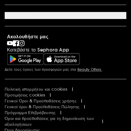
Σχετικά με τη Sephora
Οικονομικά στοιχεία
Inspiration
Ευκαιρίες Καριέρας
International
Sephora Prize
Sephora Blog
Ακολουθήστε μας
Clean at Sephora
Συσκευασία Παραγγελιών
Κατεβάστε το Sephora App
Sephora Stands
Δείτε τους όρους των προσφορών μας στα
Beauty Offers.
Περισσότερες πληροφορίες
Πολιτική απορρήτου και cookies
Προτιμήσεις cookies
Γενικοί Όροι & Προϋποθέσεις χρήσης
Γενικοί όροι & Προϋποθέσεις Πώλησης
Πρόγραμμα Επιβράβευσης
Όροι και προϋποθέσεις για τη δημοσίευση των
αξιολογήσεων
Όροι δημοσίευσης