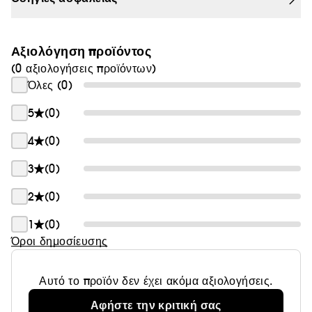
Lancôme, 14, rue Royale - 75008 Paris France,
consumercaregreece@loreal.com
Αξιολόγηση προϊόντος
(0 αξιολογήσεις προϊόντων)
Όλες (0)
5
(0)
4
(0)
3
(0)
2
(0)
1
(0)
Όροι δημοσίευσης
Αυτό το προϊόν δεν έχει ακόμα αξιολογήσεις.
Αφήστε την κριτική σας