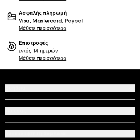
Ασφαλής πληρωμή
Visa, Mastercard, Paypal
Μάθετε περισσότερα
Επιστροφές
εντός 14 ημερών
Μάθετε περισσότερα
Βοήθεια
Επικοινωνήστε μαζί μας
Αποδεκτοί τρόποι πληρωμής
Για εσάς
Ο λογαριασμός μου
Συχνές ερωτήσεις
Καταστήματα
Sitemap
Όροι επιστροφής προϊόντων
Ανακαλύψτε τη Sephora
Έντυπο Επιστροφής - Υπαναχώρησης