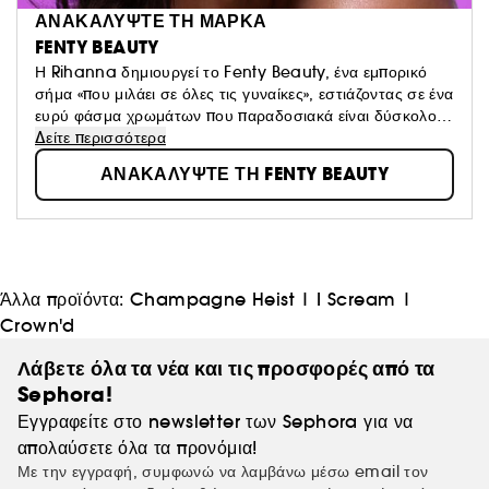
ΑΝΑΚΑΛΥΨΤΕ ΤΗ ΜΑΡΚΑ
FENTY BEAUTY
Η Rihanna δημιουργεί το Fenty Beauty, ένα εμπορικό
σήμα «που μιλάει σε όλες τις γυναίκες», εστιάζοντας σε ένα
ευρύ φάσμα χρωμάτων που παραδοσιακά είναι δύσκολο
να φτιαχτούν, προσδιορίζοντας καθολικές αποχρώσεις. Το
Δείτε περισσότερα
όραμά του: "Το μακιγιάζ είναι για διασκέδαση και δεν
ΑΝΑΚΑΛΥΨΤΕ ΤΗ FENTY BEAUTY
πρέπει να φοριέται από υποχρέωση, ή να δίνει την
εντύπωση ότι είσαι στολή. Να είσαι ελεύθερος να αδράξεις
ευκαιρίες, να ρισκάρεις, να τολμήσεις κάτι νέο ή
διαφορετικό".
Άλλα προϊόντα:
Champagne Heist
|
I Scream
|
Crown'd
Λάβετε όλα τα νέα και τις προσφορές από τα
Sephora!
Εγγραφείτε στο newsletter των Sephora για να
απολαύσετε όλα τα προνόμια!
Με την εγγραφή, συμφωνώ να λαμβάνω μέσω email τον