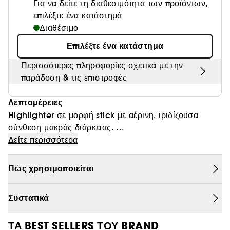
Για να δείτε τη διαθεσιμότητα των προϊόντων,
Θαμπάδα
επιλέξτε ένα κατάστημά
Διαθέσιμο
Επιλέξτε ένα κατάστημα
Περισσότερες πληροφορίες σχετικά με την
παράδοση & τις επιστροφές
Λεπτομέρειες
Highlighter σε μορφή stick με αέρινη, ιριδίζουσα
σύνθεση μακράς διάρκειας.
Δείτε περισσότερα
Το Match Stix Shimmer είναι η απάντηση σε κάθε σας
ανάγκη: χαρίστε φως, χρώμα στα ζυγωματικά ή ένα
Πώς χρησιμοποιείται
bronzing άγγιγμα στην επιδερμίδα σας, όπως ακριβώς
το έχετε φανταστεί!
Συστατικά
Έχει εξαιρετικά αέρινη σύνθεση και κρεμώδη υφή που
μεταμορφώνεται σε πούδρα μόλις έρθει σε επαφή με
ΤΑ BEST SELLERS ΤΟΥ BRAND
την επιδερμίδα, απλώνεται εύκολα και γίνεται ένα με