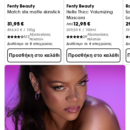
Fenty Beauty
Fenty Beauty
R
Match stix matte skinstick
Hella Thicc Volumizing
So
Mascara
Li
31,95 €
12,95 €
2
Mascara Volume
Από
456,43 € / 100g
209,50 € / 100ml
39
Αξιολογήσεις
Αξιολογήσεις
513
29
πελατών
πελατών
Διαθέσιμο σε 8 αποχρώσεις
Διαθέσιμο σε 4 αποχρώσεις
Προσθήκη στο καλάθι
Προσθήκη στο καλάθι
Π