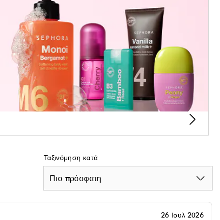
υζ σας. 1. Αν τα ζυγωματικά σας δεν είναι πολύ έντονα
λου ρουζ από τη γραμμή των μαλλιών, κοντά στο αυτί σας,
ών προς το κέντρο του μάγουλου, σβήνοντας
να και θέλετε να δημιουργήσετε κοιλότητες στα μάγουλά
ν μαλλιών, στο επάνω μέρος του αυτιού σας, και κάντε
 σβήνοντας ομοιόμορφα το ρουζ. Καθαρίζετε τακτικά τα
 Sephora Collection. *Οι τρίχες είναι κατασκευασμένες
Ταξινόμηση κατά
Πιο πρόσφατη
26 Ιουλ 2026