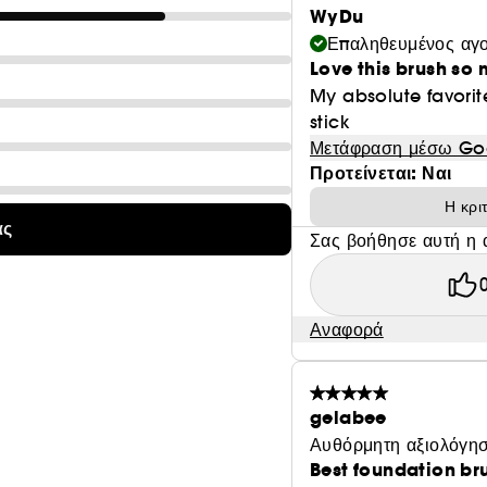
WyDu
Επαληθευμένος αγ
Love this brush so
My absolute favori
stick
Μετάφραση μέσω Go
Προτείνεται: Ναι
Η κρι
ας
Σας βοήθησε αυτή η 
Αναφορά
gelabee
Αυθόρμητη αξιολόγησ
Best foundation br