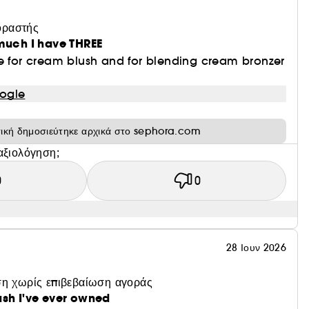
οραστής
 much I have THREE
te for cream blush and for blending cream bronzer
ogle
τική δημοσιεύτηκε αρχικά στο sephora.com
αξιολόγηση;
0
0
28 Ιουν 2026
η χωρίς επιβεβαίωση αγοράς
ush I've ever owned