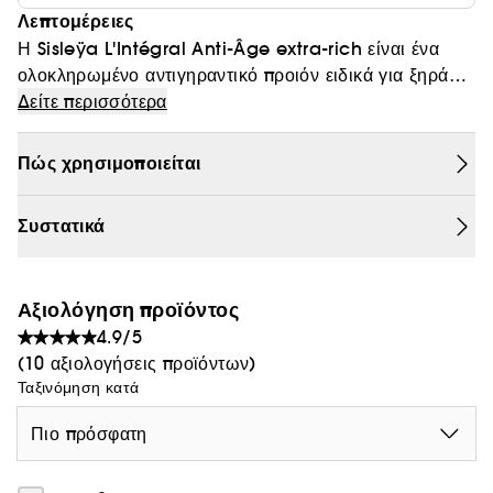
Λεπτομέρειες
Θαμπάδα
Η Sisleÿa L'Intégral Anti-Âge extra-rich είναι ένα
ολοκληρωμένο αντιγηραντικό προιόν ειδικά για ξηρά
δέρματα , που λαμβάνει υπ' όψη την γενετική και
Δείτε περισσότερα
περιβαλλοντική γήρανση,καθώς και την γήρανση λόγω
τρόπου ζωής. Tα αποτελέσματα είναι θεαματικά στις
Πώς χρησιμοποιείται
ρυτίδες,την σύσφιξη,την φωτεινότητα,την πυκνότητα και
την ενυδάτωση.
Συστατικά
Αξιολόγηση προϊόντος
4.9/5
(10 αξιολογήσεις προϊόντων)
Ταξινόμηση κατά
Πιο πρόσφατη