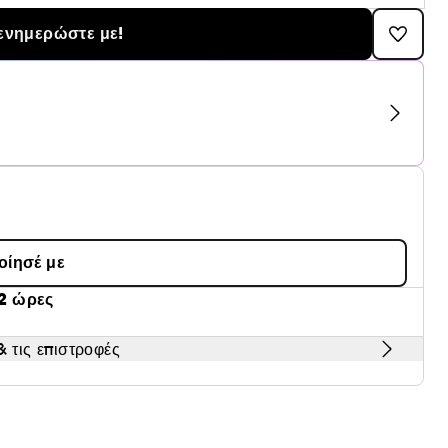
ενημερώστε με!
οίησέ με
2 ώρες
 τις επιστροφές