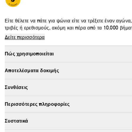
Είτε θέλετε να πάτε για ψώνια είτε να τρέξετε έναν αγώνα
τριβές ή ερεθισμούς, ακόμη και πέρα ​​από τα 10.000 βήμα
Δείτε περισσότερα
Πώς χρησιμοποιείται
Χάρη στη μη κολλώδη και χωρίς υπολείμματα σύνθεσή του
μπορείτε να το χρησιμοποιήσετε στο εσωτερικό των μηρώ
βούτυρο καριτέ και κολλοειδή βρώμη, δεν περιέχει άρωμα
Αποτελέσματα δοκιμής
δέρμα.
Vegan :
Προϊόντα που παρασκευάζονται με συστατικά φυ
Συνθέσεις
Περισσότερες πληροφορίες
Συστατικά