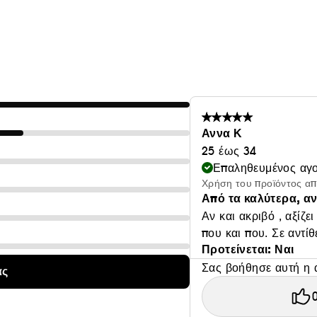
Με σύνθεση από μείγμα Υαλουρονικών Οξέων, φυτικού Σκ
τόνο, λειαίνει τις λεπτές γραμμές και απαλύνει τις ατέλει
αποτέλεσμα.
Και αυτός ο σούπερ ορός δεν σταματά εκεί: δημιουργεί ε
της επιδερμίδας σας—θωρακίζει την υγρασία, χαρίζει όγκ
περιέχει σιλικόνες, αρώματα, χημικά στοιχεία και έλαια, 
ευαίσθητες επιδερμίδες. Με αντηλιακή προστασία για ανα
Αννα Κ
Νιασιναμίδη: Βοηθά στην εξομάλυνση της υφής της επιδε
25 έως 34
Φυτικό σκουαλένιο: Βοηθά στην εξισορρόπηση και τη βελ
Επαληθευμένος αγ
Υαλουρονικό οξύ (μακρο + μικρο): Διεισδύει σε διαφορετι
Χρήση του προϊόντος α
Από τα καλύτερα, αν
επιδερμίδα και θωρακίζει την υγρασία.
Αν και ακριβό , αξίζε
που και που. Σε αντίθ
Προτείνεται: Ναι
Σας βοήθησε αυτή η 
ας