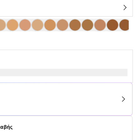
λαβής