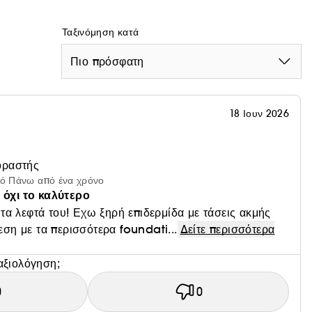
ουλενίου (Squalane) και Νιασιναμίδης, εξομαλύνει τον
ες, ενώ, όταν απορροφάται, χαρίζει ένα φυσικό, δροσερό
Ταξινόμηση κατά
Πιο πρόσφατη
πίσης έναν φυσικό φραγμό στο πλαίσιο της περιποίησης
ο και ενισχύει τα οφέλη του κατά 200%. Επιπλέον, δεν
ενώ είναι μη φαγεσωρογόνο και ασφαλές για τις
βαθμισμένη περιποίηση.
18 Ιουν 2026
ρμίδας
τίωση της ελαστικότητας της επιδερμίδας
οραστής
κές στιβάδες της επιδερμίδας, χαρίζει όγκο στην
πό Πάνω από ένα χρόνο
 όχι το καλύτερο
ι τα λεφτά του! Εχω ξηρή επιδερμίδα με τάσεις ακμής
εση με τα περισσότερα foundati...
Δείτε περισσότερα
αξιολόγηση;
0
0