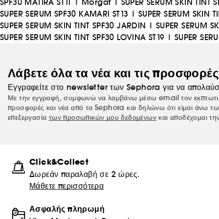
SPF30 MATIRA ST11
|
Morgat
|
SUPER SERUM SKIN TINT S
SUPER SERUM SPF30 KAMARI ST13
|
SUPER SERUM SKIN TI
SUPER SERUM SKIN TINT SPF30 JARDIN
|
SUPER SERUM SK
SUPER SERUM SKIN TINT SPF30 LOVINA ST19
|
SUPER SER
Λάβετε όλα τα νέα και τις προσφορέ
Εγγραφείτε στο newsletter των Sephora για να απολαύσ
Με την εγγραφή, συμφωνώ να λαμβάνω μέσω email τον εκπτωτι
προσφορές και νέα από τα Sephora και δηλώνω ότι είμαι άνω τω
επεξεργασία
των προσωπικών μου δεδομένων
και αποδέχομαι τη
Click&Collect
Δωρεάν παραλαβή σε 2 ώρες.
Μάθετε περισσότερα
Ασφαλής πληρωμή