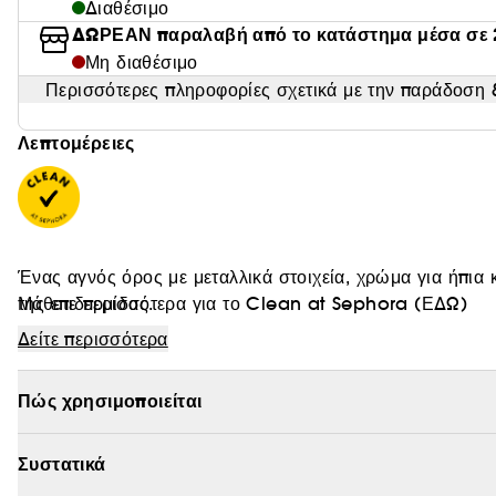
Διαθέσιμο
ΔΩΡΕΑΝ παραλαβή από το κατάστημα μέσα σε 
Μη διαθέσιμο
Περισσότερες πληροφορίες σχετικά με την παράδοση &
Λεπτομέρειες
Ένας αγνός όρος με μεταλλικά στοιχεία, χρώμα για ήπια 
της επιδερμίδας.
Μάθετε περισσότερα για το Clean at Sephora
(ΕΔΩ)
Δείτε περισσότερα
Το προϊόν με δείκτη SPF και χρώμα δεν θα είναι ποτέ ξανά
σύνθεση συνδυάζει το skincare, το μακιγιάζ και την αντ
Πώς χρησιμοποιείται
ορός με ανάλαφρη σύνθεση που χαρίζει στην επιδερμίδα 
δείκτη προστασίας SPF 30, περιέχει οξείδιο του ψευδαρ
της επιδερμίδας από τις ακτίνες UVA, UVB, UVC, μπλε φως
Συστατικά
πρωτοφανείς αποχρώσεις.