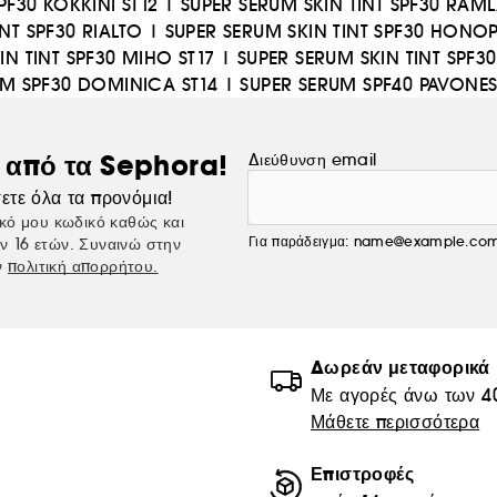
PF30 KOKKINI ST12
|
SUPER SERUM SKIN TINT SPF30 RAML
NT SPF30 RIALTO
|
SUPER SERUM SKIN TINT SPF30 HONO
IN TINT SPF30 MIHO ST17
|
SUPER SERUM SKIN TINT SPF30
UM SPF30 DOMINICA ST14
|
SUPER SERUM SPF40 PAVONES
ς από τα Sephora!
Διεύθυνση email
ετε όλα τα προνόμια!
κό μου κωδικό καθώς και
Για παράδειγμα: name@example.co
ν 16 ετών. Συναινώ στην
ν
πολιτική απορρήτου.
Δωρεάν μεταφορικά
Με αγορές άνω των 4
Μάθετε περισσότερα
Επιστροφές