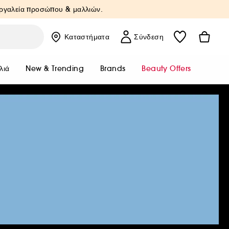
Εργαλεία προσώπου & μαλλιών.
Καταστήματα
Σύνδεση
λιά
New & Trending
Brands
Beauty Offers