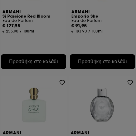
Εκτός από τα τεχνικά cookies, η εφαρμογή των
ARMANI
ARMANI
Si Passione Red Bloom
Emporio She
υπόλοιπων ιχνηλατών απαιτεί τη συγκατάθεσή σας.
Eau de Parfum
Eau de Parfum
Μπορείτε να προσαρμόσετε τις επιλογές σας σχετικά με την
€ 127,95
€ 91,95
τοποθέτηση αυτών των cookies χρησιμοποιώντας το
€ 255,90
/
100ml
€ 183,90
/
100ml
κουμπί "Προσαρμογή των επιλογών μου" παρακάτω ή να
επιλέξετε "Αποδοχή όλων" ή "Απόρριψη όλων". Μπορείτε
να επιλέξετε να αποσύρετε τη συγκατάθεσή σας ανά πάσα
στιγμή. Αν θέλετε περισσότερες πληροφορίες σχετικά με τα
cookies που χρησιμοποιούνται, κάντε κλικ
εδώ
.
Προσθήκη στο καλάθι
Προσθήκη στο καλάθι
ARMANI
ARMANI