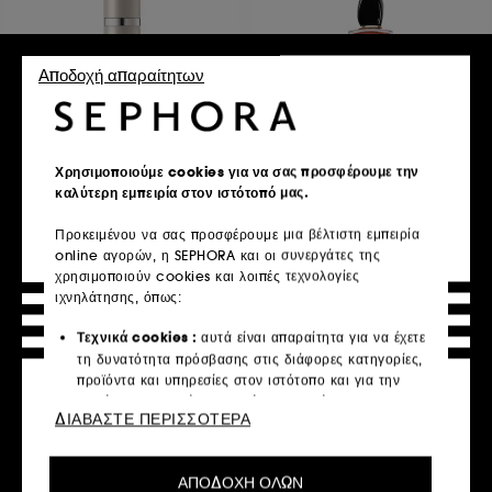
Αποδοχή απαραίτητων
ARMANI
ARMANI
Emporio Classic She
Si Parfum
Χρησιμοποιούμε cookies για να σας προσφέρουμε την
Eau de Parfum
Eau de Parfum
καλύτερη εμπειρία στον ιστότοπό μας.
€ 126,95
€ 101,95
Από:
€ 126,95
/
100ml
€ 198,95
/
100ml
Προκειμένου να σας προσφέρουμε μια βέλτιστη εμπειρία
3 μεγέθη
online αγορών, η SEPHORA και οι συνεργάτες της
χρησιμοποιούν cookies και λοιπές τεχνολογίες
ιχνηλάτησης, όπως:
Προσθήκη στο καλάθι
Προσθήκη στο καλάθι
Τεχνικά cookies :
αυτά είναι απαραίτητα για να έχετε
τη δυνατότητα πρόσβασης στις διάφορες κατηγορίες,
προϊόντα και υπηρεσίες στον ιστότοπο και για την
ασφάλεια του ιστότοπου. Είναι απαραίτητα για την
ΔΙΑΒΑΣΤΕ ΠΕΡΙΣΣΟΤΕΡΑ
τεχνική λειτουργία του ιστότοπου και δεν μπορούν να
απενεργοποιηθούν.
ΑΠΟΔΟΧΗ ΟΛΩΝ
Cookies εξατομίκευσης :
μας επιτρέπουν να σας