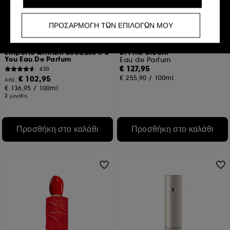
παρέχουμε μια βελτιωμένη και εξατομικευμένη εμπειρία
προτείνοντας προϊόντα, υπηρεσίες και περιεχόμενο που
ΠΡΟΣΑΡΜΟΓΗ ΤΩΝ ΕΠΙΛΟΓΩΝ ΜΟΥ
ταιριάζουν καλύτερα στις προτιμήσεις σας και να σας
παρέχουμε προωθητικές προσφορές προσαρμοσμένες
ARMANI
ARMANI
στο προφίλ σας.
Emporio Armani Because It'S
Si Pink Bloom
You Eau De Parfum
Eau de Parfum
Κοινωνικά δίκτυα και διαφημιστικά cookies:
αυτά
€ 127,95
430
χρησιμοποιούνται για να σας δείχνουν περιεχόμενο που
€ 102,95
€ 255,90
/
100ml
Από:
μπορεί να σας αρέσει μέσω διαφημίσεων,
€ 136,95
/
100ml
συμπεριλαμβανομένων ιστότοπων τρίτων και
2 μεγέθη
κοινωνικών δικτύων, με βάση τις σελίδες που έχετε δει,
το ιστορικό περιήγησής σας και το ιστορικό
αλληλεπίδρασης.
Προσθήκη στο καλάθι
Προσθήκη στο καλάθι
Στατιστικά cookies μέτρησης κοινού :
μας επιτρέπουν
να καταρτίζουμε στατιστικά στοιχεία για τον αριθμό των
επισκεπτών στον ιστότοπό μας και τις συνήθειες
περιήγησής τους, προκειμένου να βελτιώσουμε την
απόδοσή του.
Cookies για την εξασφάλιση online πληρωμών :
μας
επιτρέπουν να αποτρέψουμε την απάτη πληρωμών και
την κλοπή ταυτότητας.