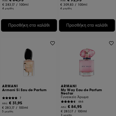
€ 84,95
€ 92,95
Από:
Από:
€ 283,17
/
100ml
€ 309,83
/
100ml
4 μεγέθη
4 μεγέθη
Προσθήκη στο καλάθι
Προσθήκη στο καλάθι
ARMANI
ARMANI
Armani Si Eau de Parfum
My Way Eau de Parfum
Nectar
Γυναικείο Άρωμα
7
666
€ 31,95
Από:
€ 84,95
Από:
€ 283,17
/
100ml
€ 283,17
/
100ml
5 μεγέθη
3 μεγέθη