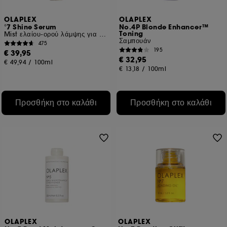
την κλοπή ταυτότητας.
OLAPLEX
OLAPLEX
°7 Shine Serum
No.4P Blonde Enhancer™
Εκτός από τα τεχνικά cookies, η εφαρμογή των
Toning
Mist ελαίου-ορού λάμψης για τα μαλλιά
υπόλοιπων ιχνηλατών απαιτεί τη συγκατάθεσή σας.
Σαμπουάν
475
Μπορείτε να προσαρμόσετε τις επιλογές σας σχετικά με την
195
€ 39,95
€ 32,95
τοποθέτηση αυτών των cookies χρησιμοποιώντας το
€ 49,94
/
100ml
€ 13,18
/
100ml
κουμπί "Προσαρμογή των επιλογών μου" παρακάτω ή να
επιλέξετε "Αποδοχή όλων" ή "Απόρριψη όλων". Μπορείτε
να επιλέξετε να αποσύρετε τη συγκατάθεσή σας ανά πάσα
στιγμή. Αν θέλετε περισσότερες πληροφορίες σχετικά με τα
Προσθήκη στο καλάθι
Προσθήκη στο καλάθι
cookies που χρησιμοποιούνται, κάντε κλικ
εδώ
.
OLAPLEX
OLAPLEX