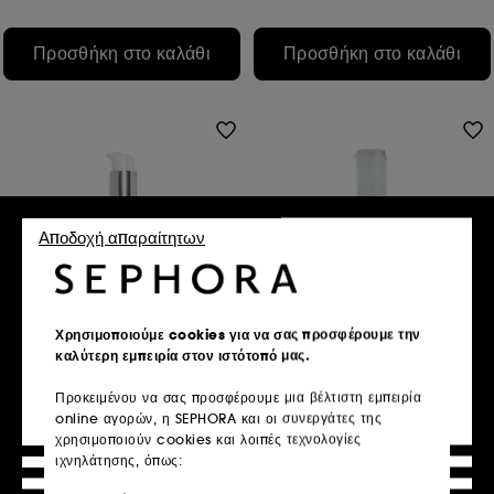
Προσθήκη στο καλάθι
Προσθήκη στο καλάθι
Αποδοχή απαραίτητων
SISLEY
SISLEY
Ecological Compound
Hydra-Global
Χρησιμοποιούμε cookies για να σας προσφέρουμε την
advanced formula
καλύτερη εμπειρία στον ιστότοπό μας.
16
21
€ 273,95
€ 158,95
Από:
Προκειμένου να σας προσφέρουμε μια βέλτιστη εμπειρία
€ 684,88
/
100ml
€ 264,92
/
100ml
online αγορών, η SEPHORA και οι συνεργάτες της
2 μεγέθη
χρησιμοποιούν cookies και λοιπές τεχνολογίες
ιχνηλάτησης, όπως:
Προσθήκη στο καλάθι
Προσθήκη στο καλάθι