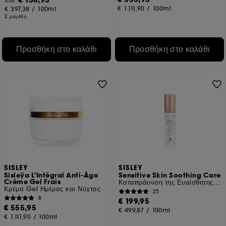
€ 158,95
Από:
€ 1.111,90
/
100ml
€ 397,38
/
100ml
2 μεγέθη
Προσθήκη στο καλάθι
Προσθήκη στο καλάθι
SISLEY
SISLEY
Sisleÿa L'Intégral Anti-Âge
Sensitive Skin Soothing Care
Crème Gel Frais
Καταπράυνση της Ευαίσθητης Επιδερμίδας
Κρέμα Gel Ημέρας και Νύχτας
25
8
€ 199,95
€ 555,95
€ 499,87
/
100ml
€ 1.111,90
/
100ml