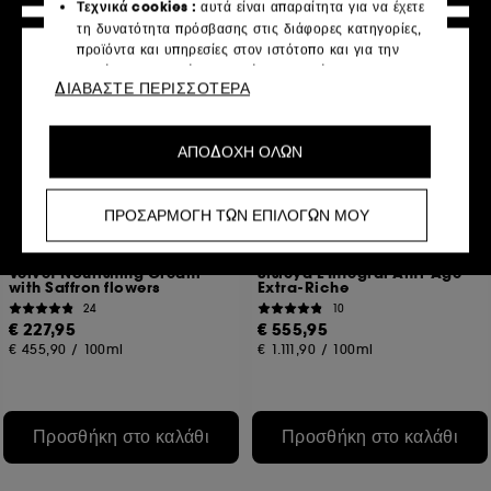
Τεχνικά cookies :
αυτά είναι απαραίτητα για να έχετε
τη δυνατότητα πρόσβασης στις διάφορες κατηγορίες,
προϊόντα και υπηρεσίες στον ιστότοπο και για την
ασφάλεια του ιστότοπου. Είναι απαραίτητα για την
ΔΙΑΒΑΣΤΕ ΠΕΡΙΣΣΟΤΕΡΑ
τεχνική λειτουργία του ιστότοπου και δεν μπορούν να
απενεργοποιηθούν.
ΑΠΟΔΟΧΗ ΟΛΩΝ
Cookies εξατομίκευσης :
μας επιτρέπουν να σας
παρέχουμε μια βελτιωμένη και εξατομικευμένη εμπειρία
προτείνοντας προϊόντα, υπηρεσίες και περιεχόμενο που
ΠΡΟΣΑΡΜΟΓΗ ΤΩΝ ΕΠΙΛΟΓΩΝ ΜΟΥ
ταιριάζουν καλύτερα στις προτιμήσεις σας και να σας
παρέχουμε προωθητικές προσφορές προσαρμοσμένες
SISLEY
SISLEY
στο προφίλ σας.
Velvet Nourishing Cream
Sisleÿa L'Intégral Anti-Age
with Saffron flowers
Extra-Riche
Κοινωνικά δίκτυα και διαφημιστικά cookies:
αυτά
24
10
χρησιμοποιούνται για να σας δείχνουν περιεχόμενο που
€ 227,95
€ 555,95
μπορεί να σας αρέσει μέσω διαφημίσεων,
€ 455,90
/
100ml
€ 1.111,90
/
100ml
συμπεριλαμβανομένων ιστότοπων τρίτων και
κοινωνικών δικτύων, με βάση τις σελίδες που έχετε δει,
το ιστορικό περιήγησής σας και το ιστορικό
αλληλεπίδρασης.
Προσθήκη στο καλάθι
Προσθήκη στο καλάθι
Στατιστικά cookies μέτρησης κοινού :
μας επιτρέπουν
να καταρτίζουμε στατιστικά στοιχεία για τον αριθμό των