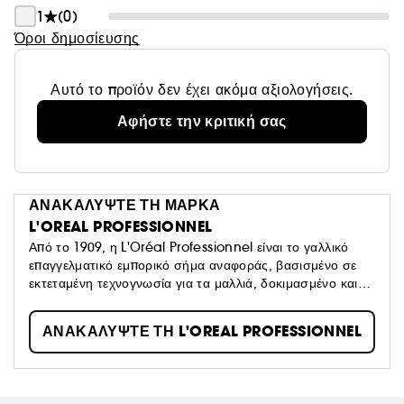
1
(0)
Όροι δημοσίευσης
Αυτό το προϊόν δεν έχει ακόμα αξιολογήσεις.
Αφήστε την κριτική σας
ΑΝΑΚΑΛΥΨΤΕ ΤΗ ΜΑΡΚΑ
L'OREAL PROFESSIONNEL
Από το 1909, η L'Oréal Professionnel είναι το γαλλικό
επαγγελματικό εμπορικό σήμα αναφοράς, βασισμένο σε
εκτεταμένη τεχνογνωσία για τα μαλλιά, δοκιμασμένο και
αναγνωρισμένο από κομμωτές σε κομμωτήρια. Χάρη στη
μοριακή τεχνολογία υψηλής ακρίβειας, οι θεραπείες
ΑΝΑΚΑΛΥΨΤΕ ΤΗ L'OREAL PROFESSIONNEL
L’Oréal Professionnel προορίζονται για όλους τους
τύπους μαλλιών. Τα προϊόντα styling συνδυάζουν
τεχνολογία και καλλιτεχνική πρωτοπορία για εμφανίσεις
εμπνευσμένες από τις πασαρέλες.