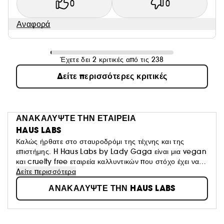
0
0
Αναφορά
Έχετε δει 2 κριτικές από τις 238
Δείτε περισσότερες κριτικές
ΑΝΑΚΑΛΥΨΤΕ ΤΗΝ ΕΤΑΙΡΕΙΑ
HAUS LABS
Καλώς ήρθατε στο σταυροδρόμι της τέχνης και της
επιστήμης. H Haus Labs by Lady Gaga είναι μια vegan
και cruelty free εταιρεία καλλυντικών που στόχο έχει να
διαδώσει τη θετικότητα, το σθένος και τη δημιουργικότητα
Δείτε περισσότερα
μέσω ενός μακιγιάζ υψηλής τεχνολογίας, έντονων
ΑΝΑΚΑΛΥΨΤΕ ΤΗΝ HAUS LABS
αποχρώσεων και υψηλής απόδοσης για όλους.