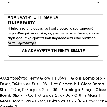
ΑΝΑΚΑΛΥΨΤΕ ΤΗ ΜΑΡΚΑ
FENTY BEAUTY
Η Rihanna δημιουργεί το Fenty Beauty, ένα εμπορικό
σήμα «που μιλάει σε όλες τις γυναίκες», εστιάζοντας σε ένα
ευρύ φάσμα χρωμάτων που παραδοσιακά είναι δύσκολο
να φτιαχτούν, προσδιορίζοντας καθολικές αποχρώσεις. Το
Δείτε περισσότερα
όραμά του: "Το μακιγιάζ είναι για διασκέδαση και δεν
ΑΝΑΚΑΛΥΨΤΕ ΤΗ FENTY BEAUTY
πρέπει να φοριέται από υποχρέωση, ή να δίνει την
εντύπωση ότι είσαι στολή. Να είσαι ελεύθερος να αδράξεις
ευκαιρίες, να ρισκάρεις, να τολμήσεις κάτι νέο ή
διαφορετικό".
Άλλα προϊόντα:
Fenty Glow
|
FU$$Y
|
Gloss Bomb Stix -
Γκλος Γκλίτερ σε Στικ - 03 - Hot Chocolit
|
Gloss Bomb
Stix - Γκλος Γκλίτερ σε Στικ - 05 - Flamingo Fling
|
Gloss
Bomb Stix - Γκλος Γκλίτερ σε Στικ - 06 - C U In Maui
|
Gloss Bomb Stix - Γκλος Γκλίτερ σε Στικ - 07 - How Many
Carats ?!