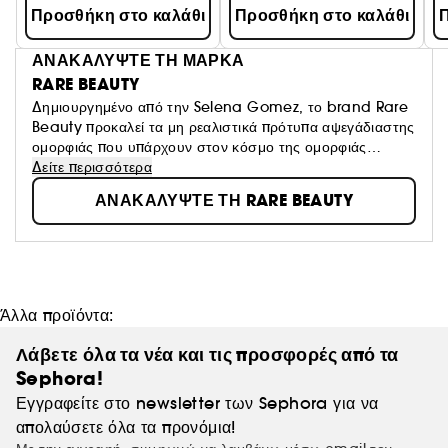
Προσθήκη στο καλάθι
Προσθήκη στο καλάθι
Π
ΑΝΑΚΑΛΥΨΤΕ ΤΗ ΜΑΡΚΑ
RARE BEAUTY
Δημιουργημένο από την Selena Gomez, το brand Rare
Beauty προκαλεί τα μη ρεαλιστικά πρότυπα αψεγάδιαστης
ομορφιάς που υπάρχουν στον κόσμο της ομορφιάς
σήμερα. Τα προϊόντα Rare Beauty δημιουργήθηκαν για
Δείτε περισσότερα
καθημερινή αυτο-έκφραση. Οι ελαφριές συνθέσεις που σε
ΑΝΑΚΑΛΥΨΤΕ ΤΗ RARE BEAUTY
κάνουν να νιώθεις άνετα και επιτρέψουν στο δέρμα να
αναπνέει προσφέρουν κάλυψη ανάλογα τις ανάγκες σας
και ένα φρέσκο φινίρισμα που σας ταιριάζει.
Άλλα προϊόντα:
Λάβετε όλα τα νέα και τις προσφορές από τα
Sephora!
Εγγραφείτε στο newsletter των Sephora για να
απολαύσετε όλα τα προνόμια!