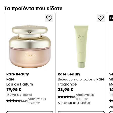
Τα προϊόντα που είδατε
E
Rare Beauty
Rare Beauty
S
Rare
Βάλσαμο για στρώσεις Rare
Si
Eau de Parfum
Fragrance
Μ
79,95 €
23,95 €
1
Στρώσεις με αρωματικό Βάλσαμο
159,90 € / 100ml
Αξιολογήσεις
11
85
Αξιολογήσεις
πελατών
1334
πελατών
Διαθέσιμο σε 4 μεγέθη