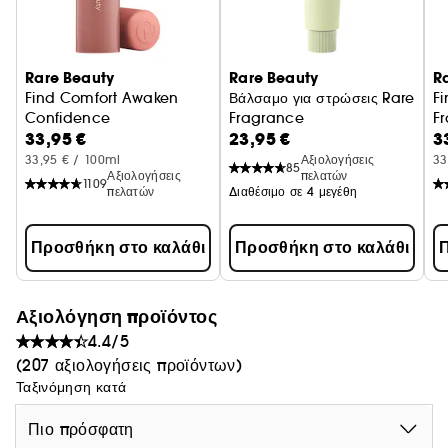
Rare Beauty
Rare Beauty
R
Find Comfort Awaken
Βάλσαμο για στρώσεις Rare
Fi
Confidence
Fragrance
F
33,95 €
23,95 €
3
Αρωματικό mist Σώμα & Μαλλιά
Στρώσεις με αρωματικό Βάλσαμο
33,95 € / 100ml
Αξιολογήσεις
33
85
Αξιολογήσεις
πελατών
1109
πελατών
Διαθέσιμο σε 4 μεγέθη
Προσθήκη στο καλάθι
Προσθήκη στο καλάθι
Π
Αξιολόγηση προϊόντος
4.4/5
(207 αξιολογήσεις προϊόντων)
Ταξινόμηση κατά
Πιο πρόσφατη