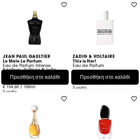
JEAN PAUL GAULTIER
ZADIG & VOLTAIRE
Le Male Le Parfum
This is Her!
Eau de Parfum Intense
Eau de Parfum
Κάρδαμο, Λεβάντα & Ίριδα
24
3889
Προσθήκη στο καλάθι
Προσθήκη στο καλάθι
€ 71,95
Από:
€ 115,95
Από:
€ 239,83
/
100ml
€ 154,60
/
100ml
3 μεγέθη
3 μεγέθη