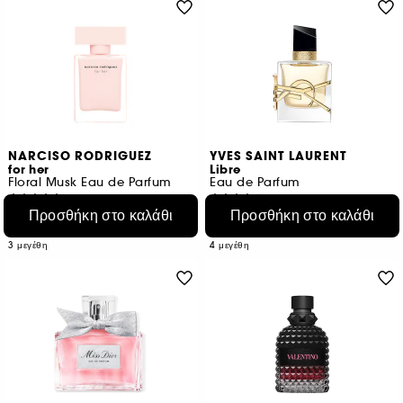
NARCISO RODRIGUEZ
YVES SAINT LAURENT
for her
Libre
Floral Musk Eau de Parfum
Eau de Parfum
9
44
Προσθήκη στο καλάθι
Προσθήκη στο καλάθι
€ 84,95
€ 89,95
Από:
Από:
€ 283,17
/
100ml
€ 299,83
/
100ml
3 μεγέθη
4 μεγέθη