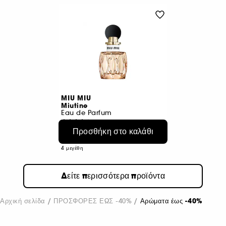
MIU MIU
Miutine
Eau de Parfum
35
Προσθήκη στο καλάθι
€ 28,95
Από:
€ 283,17
/
100ml
4 μεγέθη
Δείτε περισσότερα προϊόντα
Αρχική σελίδα
ΠΡΟΣΦΟΡΕΣ ΕΩΣ -40%
Αρώματα έως -40%