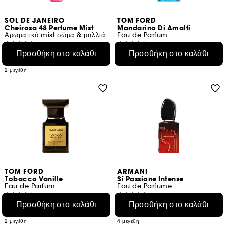
SOL DE JANEIRO
TOM FORD
Cheirosa 48 Perfume Mist
Mandarino Di Amalfi
Αρωματικό mist σώμα & μαλλιά
Eau de Parfum
989
47
Προσθήκη στο καλάθι
Προσθήκη στο καλάθι
€ 25,95
€ 278,95
Από:
€ 28,83
/
100ml
€ 557,90
/
100ml
2 μεγέθη
TOM FORD
ARMANI
Tobacco Vanille
Sì Passione Intense
Eau de Parfum
Eau de Parfume
2044
4
Προσθήκη στο καλάθι
Προσθήκη στο καλάθι
€ 173,95
€ 92,95
Από:
Από:
€ 579,83
/
100ml
€ 309,83
/
100ml
2 μεγέθη
4 μεγέθη