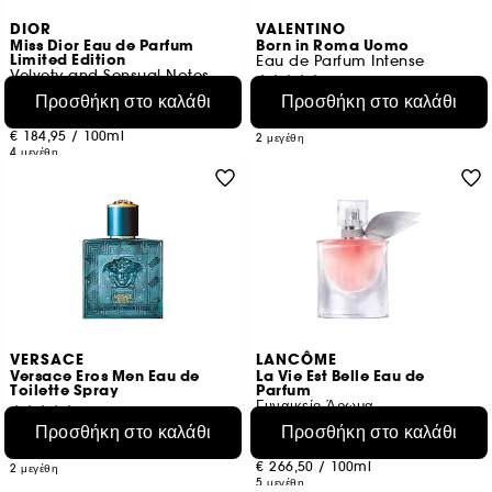
DIOR
VALENTINO
Miss Dior Eau de Parfum
Born in Roma Uomo
Limited Edition
Eau de Parfum Intense
Velvety and Sensual Notes
1243
2517
Προσθήκη στο καλάθι
Προσθήκη στο καλάθι
€ 97,95
Από:
€ 91,95
Από:
€ 195,90
/
100ml
€ 184,95
/
100ml
2 μεγέθη
4 μεγέθη
VERSACE
LANCÔME
Versace Eros Men Eau de
La Vie Est Belle Eau de
Toilette Spray
Parfum
Γυναικείο Άρωμα
470
20
Προσθήκη στο καλάθι
Προσθήκη στο καλάθι
€ 86,95
Από:
€ 79,95
Από:
€ 173,90
/
100ml
€ 266,50
/
100ml
2 μεγέθη
5 μεγέθη