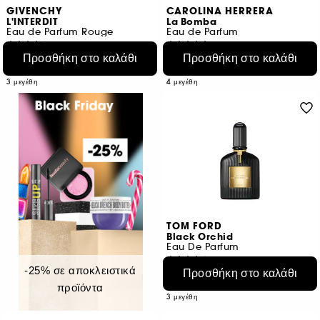
GIVENCHY
CAROLINA HERRERA
L'INTERDIT
La Bomba
Eau de Parfum Rouge
Eau de Parfum
336
935
Προσθήκη στο καλάθι
Προσθήκη στο καλάθι
€ 88,95
€ 86,95
Από:
Από:
€ 254,14
/
100ml
€ 289,83
/
100ml
3 μεγέθη
4 μεγέθη
TOM FORD
Black Orchid
Eau De Parfum
1869
-25% σε αποκλειστικά
Προσθήκη στο καλάθι
€ 99,95
Από:
€ 333,17
/
100ml
προϊόντα
3 μεγέθη