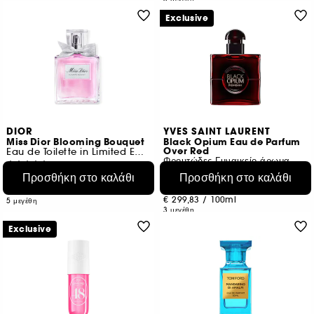
Exclusive
DIOR
YVES SAINT LAURENT
Miss Dior Blooming Bouquet
Black Opium Eau de Parfum
Over Red
Eau de Toilette in Limited Edition
Φρουτώδες Γυναικείο άρωμα
5
1000
Προσθήκη στο καλάθι
Προσθήκη στο καλάθι
€ 82,95
Από:
€ 89,95
Από:
€ 229,90
/
100ml
€ 299,83
/
100ml
5 μεγέθη
3 μεγέθη
Exclusive