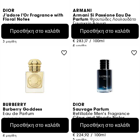
DIOR
ARMANI
J'adore l'Or Fragrance with
Armani Si Passione Eau De
Floral Notes
Parfum Φρουτώδες Λουλουδάτο
Γυναικείο Άρωμα
1576
8
Προσθήκη στο καλάθι
Προσθήκη στο καλάθι
€ 146,95
Από:
€ 84,95
Από:
€ 419,86
/
100ml
€ 283,17
/
100ml
3 μεγέθη
4 μεγέθη
BURBERRY
DIOR
Burberry Goddess
Sauvage Parfum
Eau de Parfum
Refillable Men's Fragrance
Citrus and Woody Notes
3422
5
Προσθήκη στο καλάθι
Προσθήκη στο καλάθι
€ 90,95
Από:
€ 113,95
Από:
€ 303,17
/
100ml
€ 224,92
/
100ml
4 μεγέθη
5 μεγέθη