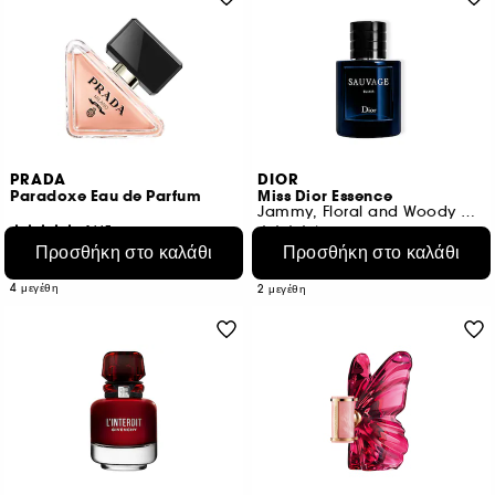
PRADA
DIOR
Paradoxe Eau de Parfum
Miss Dior Essence
Jammy, Floral and Woody Notes in Limited Edition
1667
1337
Προσθήκη στο καλάθι
Προσθήκη στο καλάθι
€ 88,95
€ 188,95
Από:
Από:
€ 296,50
/
100ml
€ 314,92
/
100ml
4 μεγέθη
2 μεγέθη