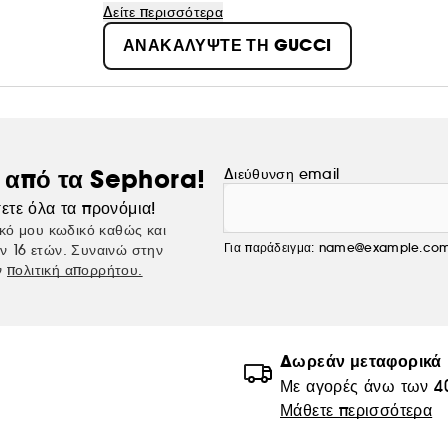
συλλογές αρωμάτων συνδέονται με νέες αξίες, όπως
Δείτε περισσότερα
ΑΝΑΚΑΛΥΨΤΕ ΤΗ GUCCI
ς από τα Sephora!
Διεύθυνση email
ετε όλα τα προνόμια!
κό μου κωδικό καθώς και
Για παράδειγμα: name@example.co
ν 16 ετών. Συναινώ στην
ν
πολιτική απορρήτου.
Δωρεάν μεταφορικά
Με αγορές άνω των 4
Μάθετε περισσότερα