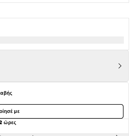
λαβής
οίησέ με
2 ώρες