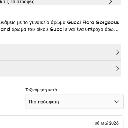
 τις επιστροφές
 δυνάμεις με το γυναικείο άρωμα Gucci Flora Gorgeous
and άρωμα του οίκου Gucci είναι ένα υπέροχο άρωμα
υ έγινε πραγματικότητα. Αυτό το όμορφο γυναικείο
ρώματος, όπου μια φρέσκια αέρινη συμφωνία
α ένα άρωμα μεγάλης διάρκειας που εμπνέει την
Ταξινόμηση κατά
Πιο πρόσφατη
08 Μαΐ 2026