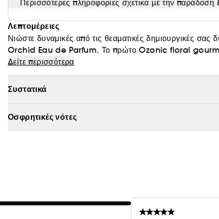
Περισσότερες πληροφορίες σχετικά με την παράδοση &
Λεπτομέρειες
Νιώστε δυναμικές από τις θεαματικές δημιουργικές σας
Orchid Eau de Parfum. Το πρώτο Ozonic floral gourm
που αντηχεί με τη σαγηνευτική αλχημεία ενός ονείρου πο
Δείτε περισσότερα
άρωμα είναι μια ισχυρή επανεφεύρεση ενός gourmand α
αναδεικνύει τη μαγευτική χλιδή της Ορχιδέας Βανίλιας γι
Συστατικά
γοητευτική γυναίκα μέσα σας να ζήσει μοναδικά.
Οσφρητικές νότες