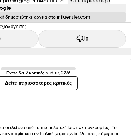
e packaging is beautiful a...
Δείτε περισσότερα
ogle
ική δημοσιεύτηκε αρχικά στο influenster.com
αξιολόγηση;
0
0
Έχετε δει 2 κριτικές από τις 2276
Δείτε περισσότερες κριτικές
 αποτελεί ένα από τα πιο πολυτελή brands παγκοσμίως. Το
 καινοτομία και την Ιταλική χειροτεχνία. Ωστόσο, σήμερα οι