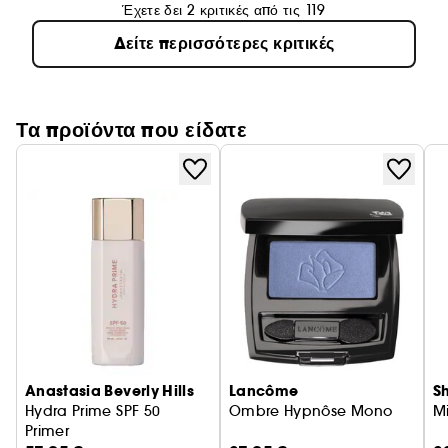
Έχετε δει 2 κριτικές από τις 119
DIPBROW® Pomade, για να ανανεώσετε το προϊόν,
Δείτε περισσότερες κριτικές
όταν χρειάζεται.
Τα προϊόντα που είδατε
Anastasia Beverly Hills
Lancôme
S
Hydra Prime SPF 50
Ombre Hypnôse Mono
Mi
Primer