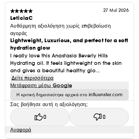
συνέχεια, αναμείξτε το προϊόν στην επιδερμίδα,
χρησιμοποιώντας τις άκρες των δακτύλων σας ή όποιο
27 Μαΐ 2026
άλλο αξεσουάρ εφαρμογής προτιμάτε.
LeticiaC
Για ενυδατωμένη, πιο απαλή επιδερμίδα, εφαρμόστε
Αυθόρμητη αξιολόγηση χωρίς επιβεβαίωση
λίγες σταγόνες Hydrating Oil στο πρόσωπο και τον
αγοράς
λαιμό δύο φορές την ημέρα.
Lightweight, Luxurious, and perfect for a soft
hydration glow
ΕΠΑΓΓΕΛΜΑΤΙΚΕΣ ΣΥΜΒΟΥΛΕΣ
I really love this Anastasia Beverly Hills
• Για τη φροντίδα της επιδερμίδας, εφαρμόστε το
Hydrating oil. It feels lightweight on the skin
Hydrating Oil μετά τον ορό και πριν από την
and gives a beautiful healthy glo...
ενυδατική κρέμα.
Δείτε περισσότερα
• Προετοιμάστε την επιδερμίδα ταμπονάροντας
Μετάφραση μέσω Google
Hydrating Oil στην επιδερμίδα, πριν να εφαρμόσετε τη
Η κριτική δημοσιεύτηκε αρχικά στο influenster.com
βάση Stick Foundation, για ενυδατωμένο, φυσικό
Σας βοήθησε αυτή η αξιολόγηση;
τελικό αποτέλεσμα (ιδανικό για ξηρές επιδερμίδες!).
• Για φινίρισμα φυσικής λάμψης, αναμείξτε τη βάση με
0
0
το Hydrating Oil πριν από την εφαρμογή.
• Προσθέστε μία ή δύο σταγόνες Hydrating Oil στο
Αναφορά
πινέλο βάσης και αναμείξτε, για ακόμα πιο φωτεινό