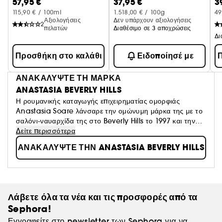
57,95 €
37,95 €
3
115,90 € / 100ml
1.518,00 € / 100g
49
Αξιολογήσεις
Δεν υπάρχουν αξιολογήσεις
2
πελατών
Διαθέσιμο σε 3 αποχρώσεις
Προσθήκη στο καλάθι
Ειδοποίησέ με
Π
ΑΝΑΚΑΛΥΨΤΕ ΤΗ ΜΑΡΚΑ
ANASTASIA BEVERLY HILLS
Η ρουμανικής καταγωγής επιχειρηματίας ομορφιάς
Anastasia Soare λάνσαρε την ομώνυμη μάρκα της με το
σαλόνι-ναυαρχίδα της στο Beverly Hills το 1997 και την
πρώτη σειρά προϊόντων της εταιρείας το 2000. Με βάση
Δείτε περισσότερα
τη ιερή γεωμετρία του Golden Ratio, η ABH δημιουργεί
ΑΝΑΚΑΛΥΨΤΕ ΤΗΝ ANASTASIA BEVERLY HILLS
καλλυντικά κύρους για ένα παθιασμένο κοινό πελατών.
Λάβετε όλα τα νέα και τις προσφορές από τα
Sephora!
Εγγραφείτε στο newsletter των Sephora για να