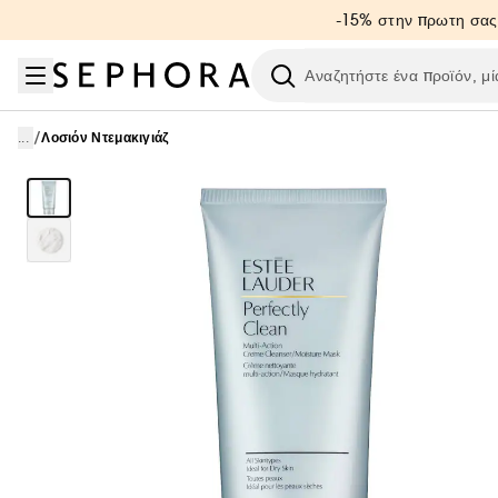
Μετάβαση στο μενού
Μετάβαση στο κύριο περιεχόμενο
Μετάβαση στο υποσέλιδο
-15% στην πρωτη σας
Ερευνήστε
/
...
Λοσιόν Ντεμακιγιάζ