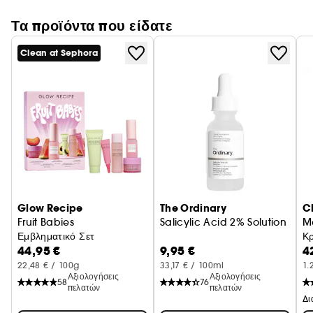
Τα προϊόντα που είδατε
Clean at Sephora
Glow Recipe
The Ordinary
Ch
Fruit Babies
Salicylic Acid 2% Solution
M
Εμβληματικό Σετ
Κρ
44,95 €
9,95 €
4
22,48 € / 100g
33,17 € / 100ml
1.
Αξιολογήσεις
Αξιολογήσεις
58
76
πελατών
πελατών