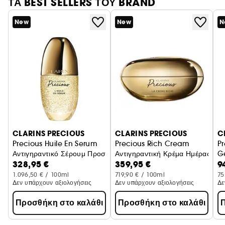
ΤΑ BEST SELLERS ΤΟΥ BRAND
αφής Clarins σε έναν εξαιρετικό απλικατέρ,
δημιουργημένο από το Ινστιτούτο Clarins, για να
New
New
N
ενισχύσει την αισθητηριακή εμπειρία και την
αποτελεσματικότητα της περιποίησης.
CLARINS PRECIOUS
CLARINS PRECIOUS
C
Precious Huile En Serum
Precious Rich Cream
P
Αντιγηραντικό Σέρουμ Προσώπου
Αντιγηραντική Κρέμα Ημέρας
G
328,95 €
359,95 €
9
Σ
Π
1.096,50 € / 100ml
719,90 € / 100ml
75
Δεν υπάρχουν αξιολογήσεις
Δεν υπάρχουν αξιολογήσεις
Δε
Προσθήκη στο καλάθι
Προσθήκη στο καλάθι
Π