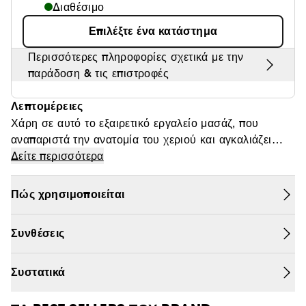
Διαθέσιμο
Θαμπάδα
Επιλέξτε ένα κατάστημα
Περισσότερες πληροφορίες σχετικά με την
παράδοση & τις επιστροφές
Λεπτομέρειες
Χάρη σε αυτό το εξαιρετικό εργαλείο μασάζ, που
αναπαριστά την ανατομία του χεριού και αγκαλιάζει
κάθε σημείο του προσώπου, μπορείτε να ενισχύσετε
Δείτε περισσότερα
την λειαίνουσα και συσφικτική δράση της κρέμας.
Επιπλέον, ξυπνά τη λάμψη της επιδερμίδας. Το πυκνό
Πώς χρησιμοποιείται
και εύκαμπτο λευκό τμήμα αναπαριστά την “δράση”
των άκρων των δακτύλων, απελευθερώνοντας περιοχές
Συνθέσεις
έντασης και διευκολύνοντας την κυκλοφορία της
ενέργειας. Το κρύο “μαξιλαράκι” προσφέρει
συσφιγκτική και χαλαρωτική δράση, ενώ το
Συστατικά
“μισοφέγγαρο” στο άκρο του παρέχει ένα
αποτελεσματικό και ευεργετικό μασάζ. Η τέχνη της