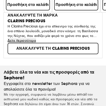
Προσθήκη στο καλάθι
Προσθήκη στο καλάθι
Π
ΑΝΑΚΑΛΥΨΤΕ ΤΗ ΜΑΡΚΑ
CLARINS PRECIOUS
Η Clarins Precious έχει στο επίκεντρο της σύνθεσής της
ένα σπάνιο λουλούδι, μοναδικό στον κόσμο: τη Βασίλισσα
της Νύχτας, που ανθίζει μία φορά το χρόνο στο φως του
φεγγαριού. Η δύναμή της αποκαλύπτεται και
Δείτε περισσότερα
συλλαμβάνεται από μια εξαιρετική τεχνολογία. Το
ΑΝΑΚΑΛΥΨΤΕ ΤΗ CLARINS PRECIOUS
αποτέλεσμα: μια μοναδική περιποίηση που προστατεύει το
δέρμα και ταυτόχρονα διεγείρει τους δικούς του πόρους
νεότητας.
Λάβετε όλα τα νέα και τις προσφορές από τα
Sephora!
Εγγραφείτε στο newsletter των Sephora για να
απολαύσετε όλα τα προνόμια!
Με την εγγραφή, συμφωνώ να λαμβάνω μέσω email τον
εκπτωτικό μου κωδικό καθώς και προσφορές και νέα από τα
Sephora και δηλώνω ότι είμαι άνω των 16 ετών. Συναινώ