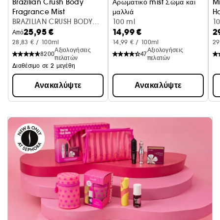
Brazilian Crush Body
Αρωματικό mist Σώμα και
M
Fragrance Mist
μαλλιά
H
BRAZILIAN CRUSH BODY
Κεράσι + σαντιγί
100 ml
1
25,95 €
14,99 €
2
MIST 90ML
Από
28,83 € / 100ml
14,99 € / 100ml
29
Αξιολογήσεις
Αξιολογήσεις
8200
47
πελατών
πελατών
Διαθέσιμο σε 2 μεγέθη
Ανακαλύψτε
Ανακαλύψτε