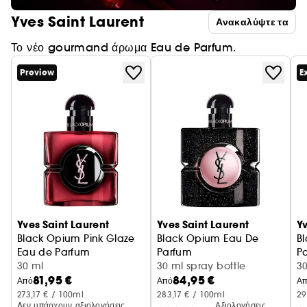
Yves Saint Laurent
Ανακαλύψτε τα
Το νέο gourmand άρωμα Eau de Parfum.
Preview
E
Yves Saint Laurent
Yves Saint Laurent
Yv
Black Opium Pink Glaze
Black Opium Eau De
B
Eau de Parfum
Parfum
P
30 ml
30 ml spray bottle
Φ
3
81,95 €
84,95 €
Από
Από
Α
273,17 € / 100ml
283,17 € / 100ml
29
Δεν υπάρχουν αξιολογήσεις
Αξιολογήσεις