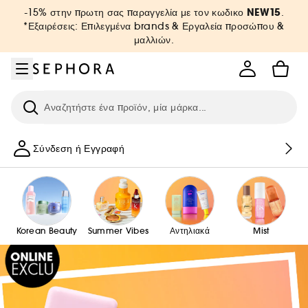
Μετάβαση στο μενού
Μετάβαση στο κύριο περιεχόμενο
Μετάβαση στο υποσέλιδο
NEW15
-15% στην πρωτη σας παραγγελία με τον κωδικο
.
*Εξαιρέσεις: Επιλεγμένα brands & Εργαλεία προσώπου &
μαλλιών.
Ερευνήστε
Σύνδεση ή Εγγραφή
Korean Beauty
Summer Vibes
Αντηλιακά
Mist