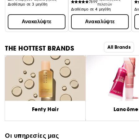
7899
Διαθέσιμο σε 3 μεγέθη
πελατών
Διαθέσιμο σε 4 μεγέθη
Δι
Ανακαλύψτε
Ανακαλύψτε
THE HOTTEST BRANDS
All Brands
Fenty Hair
Lancôme
Οι υπηρεσίες μας