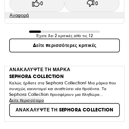
0
0
Αναφορά
Έχετε δει 2 κριτικές από τις 12
Δείτε περισσότερες κριτικές
ΑΝΑΚΑΛΥΨΤΕ ΤΗ ΜΑΡΚΑ
SEPHORA COLLECTION
Καλώς ήρθατε στα Sephora Collection! Μια μάρκα που
συνεχώς καινοτομεί και αναπτύσει νέα προϊόντα. Τα
Sephora Collection προσφέρουν μια πληθώρα
συναρπαστικών προϊόντων, υφών και χρωμάτων και σας
Δείτε περισσότερα
προσκαλούν να φτιάξτε το δικό σας look ανάλογα με τη
ΑΝΑΚΑΛΥΨΤΕ ΤΗ SEPHORA COLLECTION
διάθεσή σας.