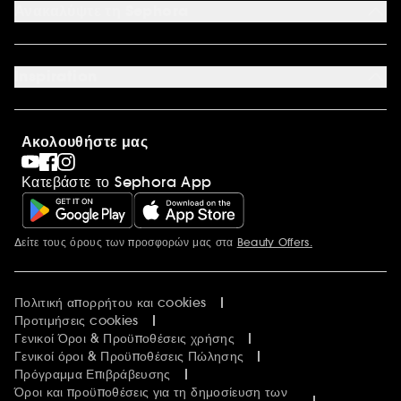
Ανακαλύψτε τη Sephora
Έντυπο Επιστροφής - Υπαναχώρησης
Σχετικά με τη Sephora
Οικονομικά στοιχεία
Inspiration
Ευκαιρίες Καριέρας
International
Sephora Prize
Sephora Blog
Ακολουθήστε μας
Clean at Sephora
Συσκευασία Παραγγελιών
Κατεβάστε το Sephora App
Sephora Stands
Δείτε τους όρους των προσφορών μας στα
Beauty Offers.
Περισσότερες πληροφορίες
Πολιτική απορρήτου και cookies
Προτιμήσεις cookies
Γενικοί Όροι & Προϋποθέσεις χρήσης
Γενικοί όροι & Προϋποθέσεις Πώλησης
Πρόγραμμα Επιβράβευσης
Όροι και προϋποθέσεις για τη δημοσίευση των