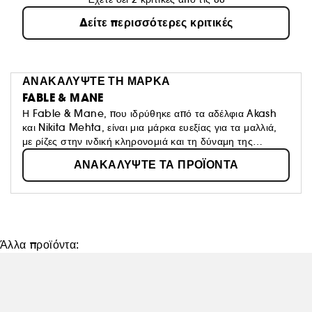
Δείτε περισσότερες κριτικές
ΑΝΑΚΑΛΥΨΤΕ ΤΗ ΜΑΡΚΑ
FABLE & MANE
Η Fable & Mane, που ιδρύθηκε από τα αδέλφια Akash
και Nikita Mehta, είναι μια μάρκα ευεξίας για τα μαλλιά,
με ρίζες στην ινδική κληρονομιά και τη δύναμη της
Αγιουρβέδα. Εμπνευσμένη από τα παιδικά τελετουργικά
ΑΝΑΚΑΛΥΨΤΕ ΤΑ ΠΡΟΪΟΝΤΑ
εφαρμογής ελαίου στα μαλλιά και τις στιγμές αφήγησης
ιστοριών με τη γιαγιά τους, η μάρκα επαναπροσδιορίζει
αυτές τις παραδόσεις για το σήμερα. Συνδυάζοντας
αγιουρβεδικά συστατικά με σύγχρονα προϊόντα
περιποίησης, η Fable & Mane δημιουργεί αισθητηριακά
τελετουργικά για τα μαλλιά που ενδυναμώνουν τις ρίζες,
Άλλα προϊόντα:
προστατεύουν τις ίνες της τρίχας και αποκαθιστούν την
αρμονία ανάμεσα στα μαλλιά και το τριχωτό της κεφαλής.