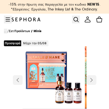
Μετάβαση στο μενού
Μετάβαση στο κύριο περιεχόμενο
Μετάβαση στο υποσέλιδο
NEW15
-15% στην πρωτη σας παραγγελία με τον κωδικο
.
*Εξαιρέσεις: Εργαλεία, The Inkey List & The Ordinary.
/
...
Σετ Προϊόντων / Minis
Προσφορά
μέχρι την 05/08