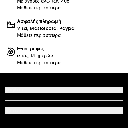
Με αγορές άνω των 40€
Μάθετε περισσότερα
Ασφαλής πληρωμή
Visa, Mastercard, Paypal
Μάθετε περισσότερα
Επιστροφές
εντός 14 ημερών
Μάθετε περισσότερα
Βοήθεια
Επικοινωνήστε μαζί μας
Αποδεκτοί τρόποι πληρωμής
Για εσάς
Ο λογαριασμός μου
Συχνές ερωτήσεις
Καταστήματα
Sitemap
Όροι επιστροφής προϊόντων