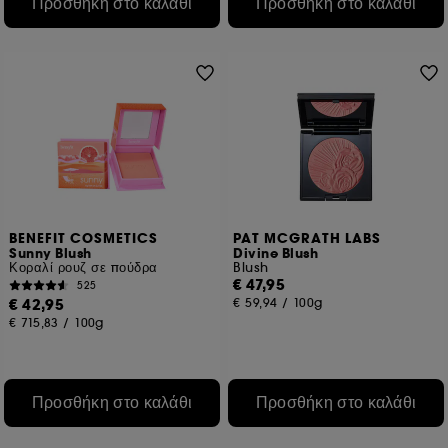
Προσθήκη στο καλάθι
Προσθήκη στο καλάθι
Cookies για την εξασφάλιση online πληρωμών :
μας
επιτρέπουν να αποτρέψουμε την απάτη πληρωμών και
την κλοπή ταυτότητας.
Εκτός από τα τεχνικά cookies, η εφαρμογή των
υπόλοιπων ιχνηλατών απαιτεί τη συγκατάθεσή σας.
Μπορείτε να προσαρμόσετε τις επιλογές σας σχετικά με την
τοποθέτηση αυτών των cookies χρησιμοποιώντας το
κουμπί "Προσαρμογή των επιλογών μου" παρακάτω ή να
επιλέξετε "Αποδοχή όλων" ή "Απόρριψη όλων". Μπορείτε
να επιλέξετε να αποσύρετε τη συγκατάθεσή σας ανά πάσα
BENEFIT COSMETICS
PAT MCGRATH LABS
στιγμή. Αν θέλετε περισσότερες πληροφορίες σχετικά με τα
Sunny Blush
Divine Blush
cookies που χρησιμοποιούνται, κάντε κλικ
εδώ
.
Κοραλί ρουζ σε πούδρα
Blush
€ 47,95
525
€ 42,95
€ 59,94
/
100g
€ 715,83
/
100g
Προσθήκη στο καλάθι
Προσθήκη στο καλάθι