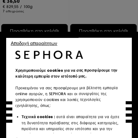
€ 36,50
€ 829,55
/
100g
7 αποχρώσεις
Προσθήκη στο καλάθι
Προσθήκη στο καλάθι
Αποδοχή απαραίτητων
Exclusive
Χρησιμοποιούμε cookies για να σας προσφέρουμε την
καλύτερη εμπειρία στον ιστότοπό μας.
Προκειμένου να σας προσφέρουμε μια βέλτιστη εμπειρία
online αγορών, η SEPHORA και οι συνεργάτες της
χρησιμοποιούν cookies και λοιπές τεχνολογίες
BENEFIT COSMETICS
MAKE UP FOR EVER
ιχνηλάτησης, όπως:
Dew-la-la Liquid Glow
Brush #304
Highlighter Comet
Lip Brush
υγρό highlighter λάμψης Comet
Τεχνικά cookies :
αυτά είναι απαραίτητα για να έχετε
60
552
τη δυνατότητα πρόσβασης στις διάφορες κατηγορίες,
€ 32,50
€ 46,95
προϊόντα και υπηρεσίες στον ιστότοπο και για την
€ 187,80
/
100ml
ασφάλεια του ιστότοπου. Είναι απαραίτητα για την