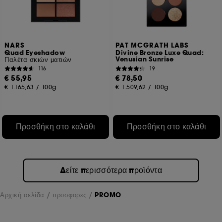
NARS
PAT MCGRATH LABS
Quad Eyeshadow
Divine Bronze Luxe Quad:
Venusian Sunrise
Παλέτα σκιών ματιών
116
19
€ 55,95
€ 78,50
€ 1.165,63
/
100g
€ 1.509,62
/
100g
Προσθήκη στο καλάθι
Προσθήκη στο καλάθι
Δείτε περισσότερα προϊόντα
Αρχική σελίδα
προσφορες
PROMO