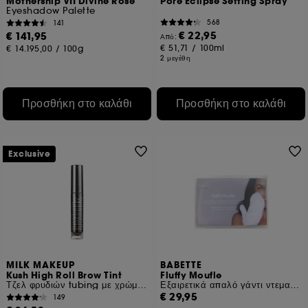
Mothership VII Divine Rose
Pore Eclipse Setting Spray
Eyeshadow Palette
568
141
€ 22,95
€ 141,95
Από:
€ 51,71
/
100ml
€ 14.195,00
/
100g
2 μεγέθη
Προσθήκη στο καλάθι
Προσθήκη στο καλάθι
Exclusive
MILK MAKEUP
BABETTE
Kush High Roll Brow Tint
Fluffy Moufle
Τζελ φρυδιών tubing με χρώμα Καθορισμός και Όγκος
Εξαιρετικά απαλό γάντι ντεμακιγιάζ και καθαρισμού
€ 29,95
149