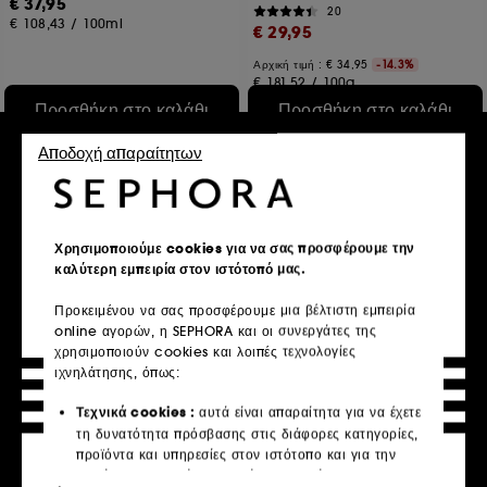
€ 37,95
20
€ 108,43
/
100ml
€ 29,95
Αρχική τιμή :
€ 34,95
-14.3%
€ 181,52
/
100g
Προσθήκη στο καλάθι
Προσθήκη στο καλάθι
Αποδοχή απαραίτητων
Exclusive
Χρησιμοποιούμε cookies για να σας προσφέρουμε την
καλύτερη εμπειρία στον ιστότοπό μας.
Προκειμένου να σας προσφέρουμε μια βέλτιστη εμπειρία
online αγορών, η SEPHORA και οι συνεργάτες της
χρησιμοποιούν cookies και λοιπές τεχνολογίες
COLOR WOW
OUAI
ιχνηλάτησης, όπως:
Pop and Lock Shellac
Thick Hair Shampoo
Revitalizing Serum
Τεχνικά cookies :
αυτά είναι απαραίτητα για να έχετε
1271
1556
τη δυνατότητα πρόσβασης στις διάφορες κατηγορίες,
€ 33,50
€ 34,95
προϊόντα και υπηρεσίες στον ιστότοπο και για την
€ 11,17
/
100ml
€ 63,55
/
100ml
ασφάλεια του ιστότοπου. Είναι απαραίτητα για την