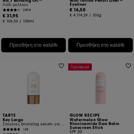
No.7 Bonding Oil™
Mini Tattoo Pencil Liner –
Eyeliner
Λάδι μαλλιών
€ 16,50
2894
€ 31,95
€ 4.714,29
/
100g
€ 106,50
/
100ml
Προσθήκη στο καλάθι
Προσθήκη στο καλάθι
Προσφορά
TARTE
GLOW RECIPE
Key Largo
Watermelon Glow
Niacinamide Dew Balm
Σταγόνες bronzing serum για πρόσωπο και σώμα
Sunscreen Stick
148
SPF 30