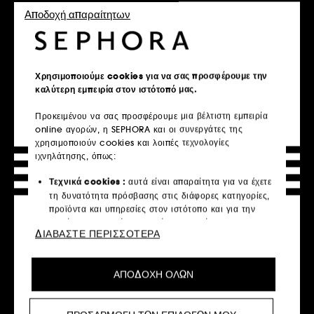
Αποδοχή απαραίτητων
Αρχική σελίδα
Μαλλιά
Αγορά με βάση την ανάγκη
Ξηρότητα / Πιτυρίδα
Η πιτυρίδα μπορεί να χαλάσει την διάθεση των μαλλιών σας και
Χρησιμοποιούμε cookies για να σας προσφέρουμε την
την δική σας. Συγκεντρώσαμε για εσάς τα καλύτερα αντι-
καλύτερη εμπειρία στον ιστότοπό μας.
πιτυριδικά και καταπραϋντικά προϊόντα μαλλιών, ώστε να
περιποιηθείτε τα μαλλιά σας με τον καλύτερο τρόπο. Επιλέξτε τα
κατάλληλα για εσάς!
Προκειμένου να σας προσφέρουμε μια βέλτιστη εμπειρία
online αγορών, η SEPHORA και οι συνεργάτες της
χρησιμοποιούν cookies και λοιπές τεχνολογίες
Click&Collect
ιχνηλάτησης, όπως:
Δωρεάν παραλαβή σε 2 ώρες.
Τεχνικά cookies :
αυτά είναι απαραίτητα για να έχετε
Μάθετε περισσότερα
τη δυνατότητα πρόσβασης στις διάφορες κατηγορίες,
προϊόντα και υπηρεσίες στον ιστότοπο και για την
ασφάλεια του ιστότοπου. Είναι απαραίτητα για την
Δωρεάν μεταφορικά
ΔΙΑΒΑΣΤΕ ΠΕΡΙΣΣΟΤΕΡΑ
τεχνική λειτουργία του ιστότοπου και δεν μπορούν να
Με αγορές άνω των 40€
απενεργοποιηθούν.
Μάθετε περισσότερα
ΑΠΟΔΟΧΗ ΟΛΩΝ
Cookies εξατομίκευσης :
μας επιτρέπουν να σας
παρέχουμε μια βελτιωμένη και εξατομικευμένη εμπειρία
Ασφαλής πληρωμή
προτείνοντας προϊόντα, υπηρεσίες και περιεχόμενο που