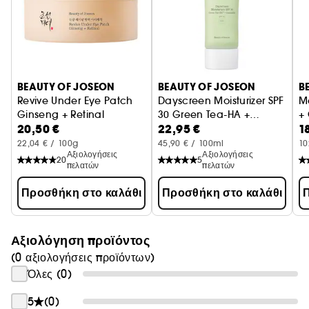
BEAUTY OF JOSEON
BEAUTY OF JOSEON
B
Revive Under Eye Patch
Dayscreen Moisturizer SPF
M
Ginseng + Retinal
30 Green Tea-HA +
+
20,50 €
22,95 €
1
για ρυτίδες και λεπτές γραμμές
Ceramide
Ενυδατική φροντίδα
Μη
22,04 € / 100g
45,90 € / 100ml
10
Αξιολογήσεις
Αξιολογήσεις
20
5
πελατών
πελατών
Προσθήκη στο καλάθι
Προσθήκη στο καλάθι
Π
Αξιολόγηση προϊόντος
(0 αξιολογήσεις προϊόντων)
Όλες (0)
5
(0)