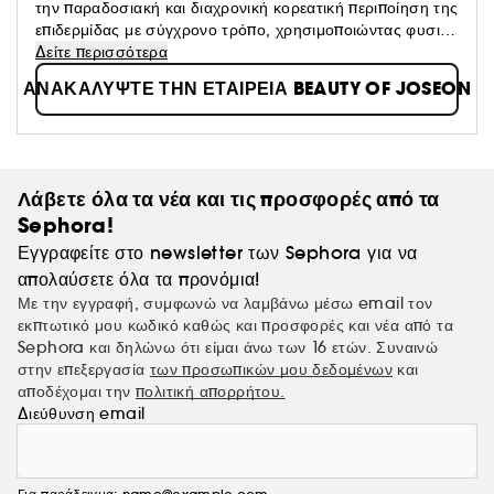
την παραδοσιακή και διαχρονική κορεατική περιποίηση της
επιδερμίδας με σύγχρονο τρόπο, χρησιμοποιώντας φυσικά
συστατικά. Συνδυάζει το Hanbang (παραδοσιακή
Δείτε περισσότερα
κορεατική ιατρική με βάση τα βότανα) με αποτελεσματικά
ΑΝΑΚΑΛΥΨΤΕ ΤΗΝ ΕΤΑΙΡΕΙΑ BEAUTY OF JOSEON
και μοντέρνα συστατικά για να δημιουργήσει προϊόντα
που ενισχύουν την επιδερμίδα, κάνοντάς την πιο υγιή και
λαμπερή.
Λάβετε όλα τα νέα και τις προσφορές από τα
Sephora!
Εγγραφείτε στο newsletter των Sephora για να
απολαύσετε όλα τα προνόμια!
Με την εγγραφή, συμφωνώ να λαμβάνω μέσω email τον
εκπτωτικό μου κωδικό καθώς και προσφορές και νέα από τα
Sephora και δηλώνω ότι είμαι άνω των 16 ετών. Συναινώ
στην επεξεργασία
των προσωπικών μου δεδομένων
και
αποδέχομαι την
πολιτική απορρήτου.
Διεύθυνση email