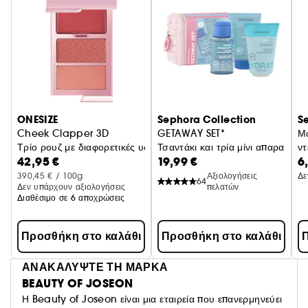
ONESIZE
Sephora Collection
S
Cheek Clapper 3D
GETAWAY SET*
Μά
Τρίο ρουζ με διαφορετικές υφές
Τσαντάκι και τρία μίνι απαραίτητ
ντ
42,95 €
19,99 €
6
Μ
390,45 € / 100g
Αξιολογήσεις
Δε
64
Δεν υπάρχουν αξιολογήσεις
πελατών
Διαθέσιμο σε 6 αποχρώσεις
Προσθήκη στο καλάθι
Προσθήκη στο καλάθι
Π
ΑΝΑΚΑΛΥΨΤΕ ΤΗ ΜΑΡΚΑ
BEAUTY OF JOSEON
Η Beauty of Joseon είναι μια εταιρεία που επανερμηνεύει