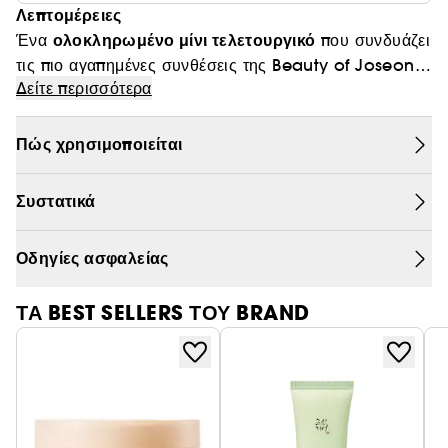
Λεπτομέρειες
Θαμπάδα
ολοκληρωμένο μίνι τελετουργικό
Ένα
που συνδυάζει
τις πιο αγαπημένες συνθέσεις της Beauty of Joseon
Δείτε περισσότερα
Dynasty Cream, Revive Eye Serum
Relief
—
, και
Sun.
Πώς χρησιμοποιείται
Αυτό το τελετουργικό 3 βημάτων θρέφει, συσφίγγει και
προστατεύει την επιδερμίδα, χαρίζοντας μια υγιή,
Συστατικά
λαμπερή όψη, εμπνευσμένη από την παραδοσιακή
φιλοσοφία περιποίησης της δυναστείας Joseon.
Οδηγίες ασφαλείας
Συμπαγές και αποτελεσματικό, είναι ιδανικό για να
ανακαλύψετε την εμπειρία Beauty of Joseon.
ΤΑ BEST SELLERS ΤΟΥ BRAND