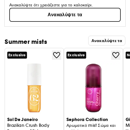
Ανακαλύψτε ότι χρειάζεστε για το καλοκαίρι.
Ανακαλύψτε τα
Summer mists
Ανακαλύψτε τα
Exclusive
Exclusive
N
Sol De Janeiro
Sephora Collection
G
Brazilian Crush Body
Αρωματικό mist Σώμα και
M