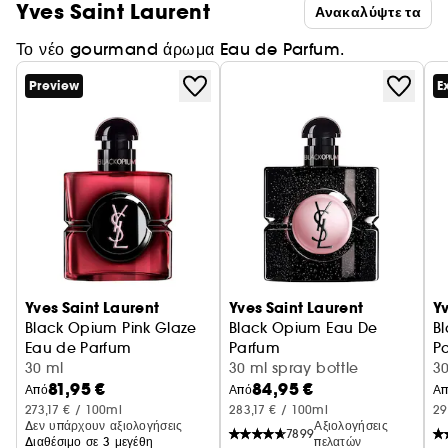
Yves Saint Laurent
Ανακαλύψτε τα
Το νέο gourmand άρωμα Eau de Parfum.
Preview
E
Yves Saint Laurent
Yves Saint Laurent
Yv
Black Opium Pink Glaze
Black Opium Eau De
B
Eau de Parfum
Parfum
P
30 ml
30 ml spray bottle
Φ
3
81,95 €
84,95 €
Από
Από
Α
273,17 € / 100ml
283,17 € / 100ml
29
Δεν υπάρχουν αξιολογήσεις
Αξιολογήσεις
7899
Διαθέσιμο σε 3 μεγέθη
πελατών