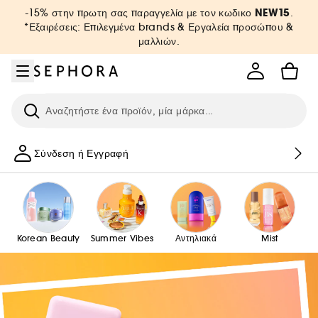
Μετάβαση στο μενού
Μετάβαση στο κύριο περιεχόμενο
Μετάβαση στο υποσέλιδο
NEW15
-15% στην πρωτη σας παραγγελία με τον κωδικο
.
*Εξαιρέσεις: Επιλεγμένα brands & Εργαλεία προσώπου &
μαλλιών.
Ερευνήστε
Σύνδεση ή Εγγραφή
Korean Beauty
Summer Vibes
Αντηλιακά
Mist