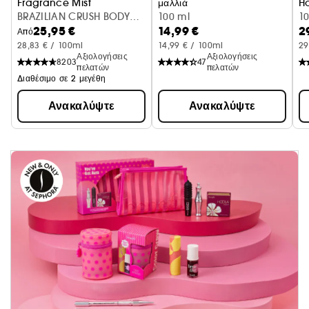
Fragrance Mist
μαλλιά
H
BRAZILIAN CRUSH BODY
Κεράσι + σαντιγί
100 ml
1
25,95 €
14,99 €
2
MIST 90ML
Από
28,83 € / 100ml
14,99 € / 100ml
29
Αξιολογήσεις
Αξιολογήσεις
8203
47
πελατών
πελατών
Διαθέσιμο σε 2 μεγέθη
Ανακαλύψτε
Ανακαλύψτε