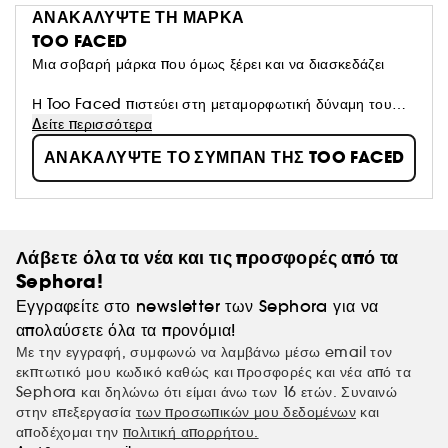
ΑΝΑΚΑΛΥΨΤΕ ΤΗ ΜΑΡΚΑ
TOO FACED
Μια σοβαρή μάρκα που όμως ξέρει και να διασκεδάζει
Η Too Faced πιστεύει στη μεταμορφωτική δύναμη του
μακιγιάζ. Ενθαρρύνουμε τις γυναίκες να εκφράζονται με
Δείτε περισσότερα
αυτοπεποίθηση, δημιουργικότητα και την ελευθερία να
ΑΝΑΚΑΛΥΨΤΕ ΤΟ ΣΥΜΠΑΝ ΤΗΣ TOO FACED
κάνουν μεγαλύτερα όνειρα από ποτέ. Χρησιμοποιούμε τα
πιο καινοτόμα συστατικά για να δημιουργήσουμε
επαναστατικά και cruelty-free καλλυντικά, ώστε να
μπορείτε να αναδείξετε την ομορφιά σας.
Λάβετε όλα τα νέα και τις προσφορές από τα
Sephora!
Εγγραφείτε στο newsletter των Sephora για να
απολαύσετε όλα τα προνόμια!
Με την εγγραφή, συμφωνώ να λαμβάνω μέσω email τον
εκπτωτικό μου κωδικό καθώς και προσφορές και νέα από τα
Sephora και δηλώνω ότι είμαι άνω των 16 ετών. Συναινώ
στην επεξεργασία
των προσωπικών μου δεδομένων
και
αποδέχομαι την
πολιτική απορρήτου.