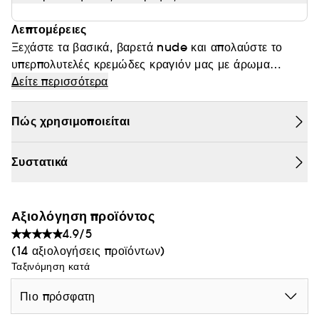
Θαμπάδα
Λεπτομέρειες
Ξεχάστε τα βασικά, βαρετά nude και απολαύστε το
υπερπολυτελές κρεμώδες κραγιόν μας με άρωμα
σοκολάτας! Αυτές οι αποχρώσεις που είναι
Δείτε περισσότερα
εμπλουτισμένες με nude χρώματα κακάο σχεδιάστηκαν
ώστε να κολακεύουν κάθε τύπο επιδερμίδας,
Πώς χρησιμοποιείται
συνδυάζοντας την απίστευτη απόδοση χρώματος και
μια τολμηρή, βουτυρένια υφή σε μια άκρως εθιστική
Συστατικά
σύνθεση.
Αξιολόγηση προϊόντος
4.9/5
(14 αξιολογήσεις προϊόντων)
Ταξινόμηση κατά
Πιο πρόσφατη