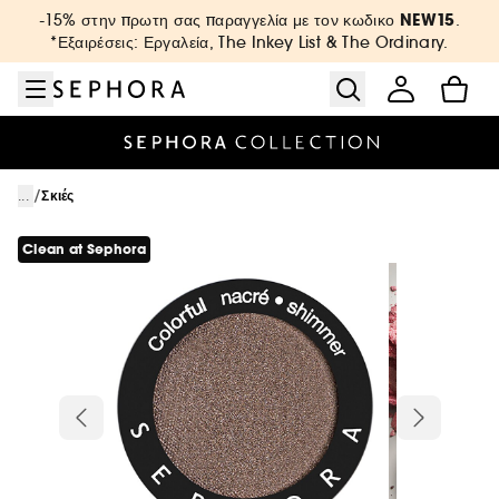
Μετάβαση στο μενού
Μετάβαση στο κύριο περιεχόμενο
Μετάβαση στο υποσέλιδο
NEW15
-15% στην πρωτη σας παραγγελία με τον κωδικο
.
*Εξαιρέσεις: Εργαλεία, The Inkey List & The Ordinary.
/
...
Σκιές
Clean at Sephora