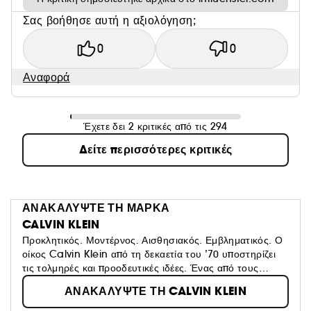
Σας βοήθησε αυτή η αξιολόγηση;
0
0
Αναφορά
Έχετε δει 2 κριτικές από τις 294
Δείτε περισσότερες κριτικές
ΑΝΑΚΑΛΥΨΤΕ ΤΗ ΜΑΡΚΑ
CALVIN KLEIN
Προκλητικός. Μοντέρνος. Αισθησιακός. Εμβληματικός. Ο
οίκος Calvin Klein από τη δεκαετία του ’70 υποστηρίζει
τις τολμηρές και προοδευτικές ιδέες. Ένας από τους
κορυφαίους lifestyle οίκους, ο Calvin Klein είναι
ΑΝΑΚΑΛΥΨΤΕ ΤΗ CALVIN KLEIN
συνώνυμος με το αυθεντικό, μοντέρνο και μινιμαλιστικό
στυλ. Οι συλλογές των τολμηρών και εμβληματικών