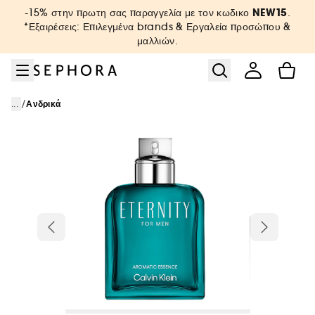
Μετάβαση στο μενού
Μετάβαση στο κύριο περιεχόμενο
Μετάβαση στο υποσέλιδο
NEW15
-15% στην πρωτη σας παραγγελία με τον κωδικο
.
*Εξαιρέσεις: Επιλεγμένα brands & Εργαλεία προσώπου &
μαλλιών.
/
...
Ανδρικά