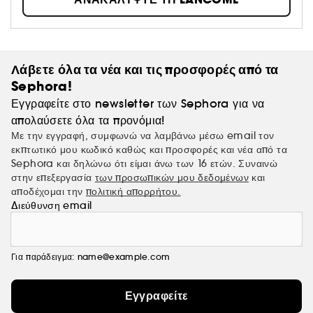
σώματος και του πνεύματος. Πιστεύουμε ότι κάθε γυναίκα
έχει την ομορφιά της και θέλουμε να δώσουμε στην κάθε
μία την ελευθερία να ανθίσει προσφέροντάς της τις πιο
όμορφες επιστημονικές μας καινοτομίες. Για τη Lancôme,
η ομορφιά του αύριο θα είναι ζωντανή, γενναιόδωρη,
Λάβετε όλα τα νέα και τις προσφορές από τα
πληθυντική.
Sephora!
Εγγραφείτε στο newsletter των Sephora για να
απολαύσετε όλα τα προνόμια!
Με την εγγραφή, συμφωνώ να λαμβάνω μέσω email τον
εκπτωτικό μου κωδικό καθώς και προσφορές και νέα από τα
Sephora και δηλώνω ότι είμαι άνω των 16 ετών. Συναινώ
στην επεξεργασία
των προσωπικών μου δεδομένων
και
αποδέχομαι την
πολιτική απορρήτου.
Διεύθυνση email
Για παράδειγμα: name@example.com
Εγγραφείτε