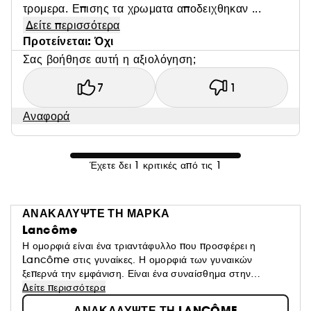
τρομερα. Επισης τα χρωματα αποδειχθηκαν ...
Δείτε περισσότερα
Προτείνεται: Όχι
Σας βοήθησε αυτή η αξιολόγηση;
7
1
Αναφορά
Έχετε δει 1 κριτικές από τις 1
ΑΝΑΚΑΛΥΨΤΕ ΤΗ ΜΑΡΚΑ
Lancôme
Η ομορφιά είναι ένα τριαντάφυλλο που προσφέρει η
Lancôme στις γυναίκες. Η ομορφιά των γυναικών
ξεπερνά την εμφάνιση. Είναι ένα συναίσθημα στην
επιφάνεια, μια αφύπνιση όλων των αισθήσεων, η
Δείτε περισσότερα
αντανάκλαση μιας αρμονίας μεταξύ της καρδιάς, του
ΑΝΑΚΑΛΥΨΤΕ ΤΗ LANCÔME