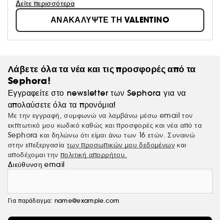
μοναδικότητά μας, μέσα από μια συλλογή ξεχωριστών
Δείτε περισσότερα
αρωμάτων, που απευθύνεται στους σύγχρονους
ΑΝΑΚΑΛΥΨΤΕ ΤΗ VALENTINO
ονειροπόλους, που δεν φοβούνται να εκφράσουν την
προσωπικότητά τους.
Λάβετε όλα τα νέα και τις προσφορές από τα
Sephora!
Εγγραφείτε στο newsletter των Sephora για να
απολαύσετε όλα τα προνόμια!
Με την εγγραφή, συμφωνώ να λαμβάνω μέσω email τον
εκπτωτικό μου κωδικό καθώς και προσφορές και νέα από τα
Sephora και δηλώνω ότι είμαι άνω των 16 ετών. Συναινώ
στην επεξεργασία
των προσωπικών μου δεδομένων
και
αποδέχομαι την
πολιτική απορρήτου.
Διεύθυνση email
Για παράδειγμα: name@example.com