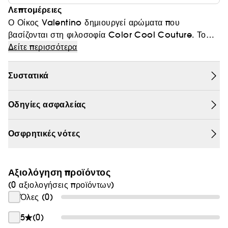
Λεπτομέρειες
Θαμπάδα
Ο Οίκος Valentino δημιουργεί αρώματα που
βασίζονται στη φιλοσοφία Color Cool Couture. Το
Born in Roma Uomo γεννήθηκε από την ιδέα ενός
Δείτε περισσότερα
ξυλώδους αρώματος βετιβέριας που συνδυάζει νότες
αρωματικού φασκόμηλου και φύλλων βιολέτας, ένα
Συστατικά
απροσδόκητο μίγμα με αναζωογονητικές νότες ξύλων.
Το συγκεκριμένο limited edition-set περιλαμβάνει: το
Οδηγίες ασφαλείας
Born in Roma Uomo Eau de Toilette 100ml και το
Born in Roma Uomo Eau de Toilette 50ml.
Οσφρητικές νότες
Αξιολόγηση προϊόντος
(0 αξιολογήσεις προϊόντων)
Όλες (0)
5
(0)