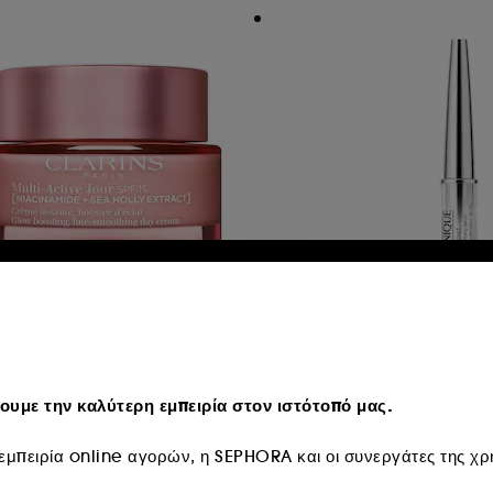
LARINS
CLINIQUE
lti-Active Jour
High Impact Lash
Amplifying Serum
έμα ημέρας SPF15
 76,95
17
υμε την καλύτερη εμπειρία στον ιστότοπό μας.
153,90
/
100ml
€ 57,95
€ 1.931,67
/
100ml
μπειρία online αγορών, η SEPHORA και οι συνεργάτες της χρη