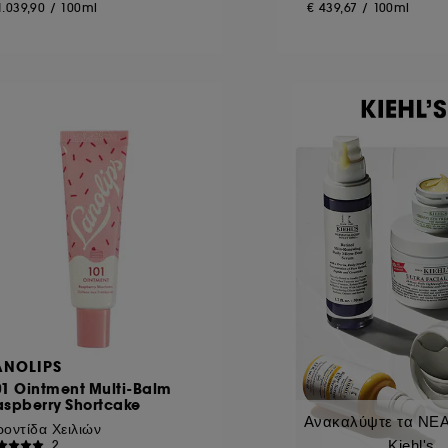
1.039,90
/
100ml
€ 439,67
/
100ml
ANOLIPS
01 Ointment Multi-Balm
aspberry Shortcake
Ανακαλύψτε τα ΝΕΑ
οντίδα Χειλιών
Kiehl's
2