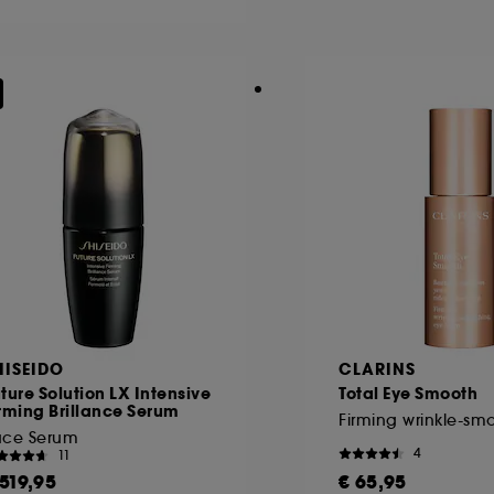
συγκατάθεσή σας ανά πάσα στιγμή. Αν θέλετε περισσότερες πλ
HISEIDO
CLARINS
ture Solution LX Intensive
Total Eye Smooth
rming Brillance Serum
ace Serum
4
11
 519,95
€ 65,95