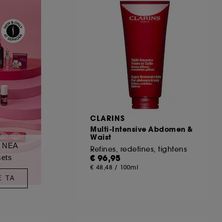
CLARINS
Multi-Intensive Abdomen &
Waist
α ΝΕΑ
Refines, redefines, tightens
€ 96,95
sets
€ 48,48
/
100ml
Ε ΤΑ