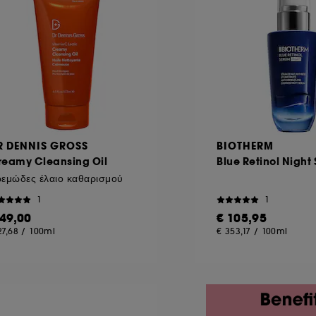
R DENNIS GROSS
BIOTHERM
reamy Cleansing Oil
Blue Retinol Night
εμώδες έλαιο καθαρισμού
1
1
 49,00
€ 105,95
27,68
/
100ml
€ 353,17
/
100ml