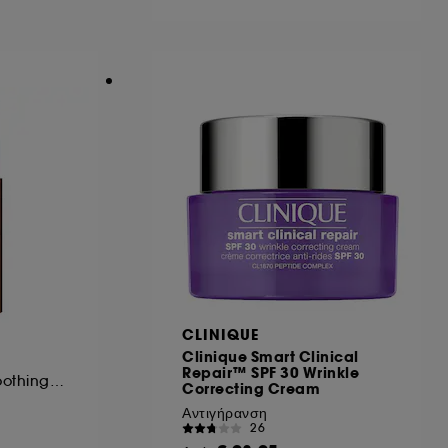
ηροφορίες σχετικά με τα cookies που
CLINIQUE
Clinique Smart Clinical
Repair™ SPF 30 Wrinkle
Firming wrinkle-smoothing eye balm
Correcting Cream
Αντιγήρανση
26