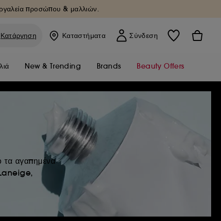
Εργαλεία προσώπου & μαλλιών.
Κατάργηση
Καταστήματα
Σύνδεση
λιά
New & Trending
Brands
Beauty Offers
ό τα αγαπημένα
Laneige,