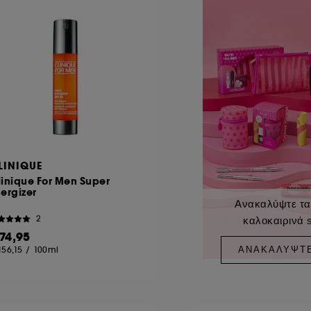
LINIQUE
inique For Men Super
ergizer
Ανακαλύψτε τ
2
καλοκαιρινά 
 74,95
ΑΝΑΚΑΛΎΨΤ
156,15
/
100ml