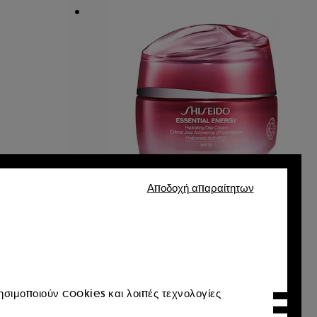
Αποδοχή απαραίτητων
SHISEIDO
ESSENTIAL ENERGY
HYDRATING DAY CREAM
SPF20
140
€ 92,95
€ 185,90
/
100ml
σιμοποιούν cookies και λοιπές τεχνολογίες