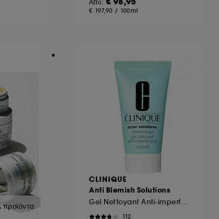
€ 98,95
Από:
€ 197,90
/
100ml
CLINIQUE
Anti Blemish Solutions
Gel Nettoyant Anti-imperfections
 προϊόντα
112