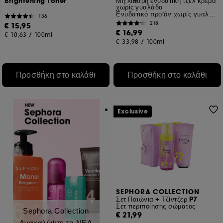
Brightening Toner
Μη λιπαρή ενυδατική τζελ κρέμα
χωρίς γυαλάδα
Ενυδατικό προϊόν χωρίς γυαλάδα.
136
218
€ 15,95
€ 16,99
€ 10,63
/
100ml
€ 33,98
/
100ml
Προσθήκη στο καλάθι
Προσθήκη στο καλάθι
Exclusive
SEPHORA COLLECTION
Σετ Παιώνια + Τζίντζερ P7
Σετ περιποίησης σώματος
Sephora Collection
€ 21,99
Ανακαλύψτε τα ΝΕΑ