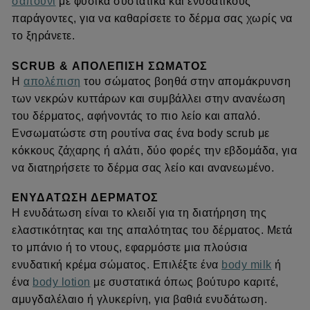
σαπούνι
με φυσικά συστατικά και ενυδατικούς
παράγοντες, για να καθαρίσετε το δέρμα σας χωρίς να
το ξηράνετε.
S
CRUB & ΑΠΟΛΈΠΙΣΗ ΣΏΜΑΤΟΣ
Η
απολέπιση
του σώματος βοηθά στην απομάκρυνση
των νεκρών κυττάρων και συμβάλλει στην ανανέωση
του δέρματος, αφήνοντάς το πιο λείο και απαλό.
Ενσωματώστε στη ρουτίνα σας ένα body scrub με
κόκκους ζάχαρης ή αλάτι, δύο φορές την εβδομάδα, για
να διατηρήσετε το δέρμα σας λείο και ανανεωμένο.
ΕΝΥΔΆΤΩΣΗ
ΔΈΡΜΑΤΟΣ
Η ενυδάτωση είναι το κλειδί για τη διατήρηση της
ελαστικότητας και της απαλότητας του δέρματος. Μετά
το μπάνιο ή το ντους, εφαρμόστε μια πλούσια
ενυδατική κρέμα σώματος. Επιλέξτε ένα
body milk
ή
ένα
body lotion
με συστατικά όπως βούτυρο καριτέ,
αμυγδαλέλαιο ή γλυκερίνη, για βαθιά ενυδάτωση.