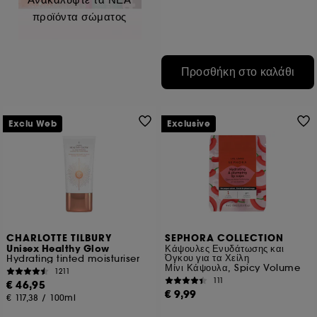
προϊόντα σώματος
Προσθήκη στο καλάθι
Exclu Web
Exclusive
CHARLOTTE TILBURY
SEPHORA COLLECTION
Unisex Healthy Glow
Κάψουλες Ενυδάτωσης και
Όγκου για τα Χείλη
Hydrating tinted moisturiser
Μίνι Κάψουλα, Spicy Volume
1211
111
€ 46,95
€ 9,99
€ 117,38
/
100ml