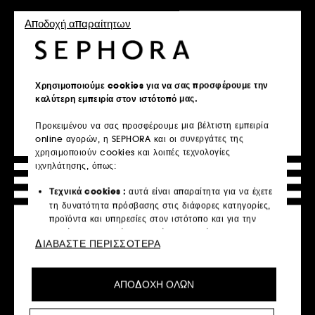
Exclusive
Αποδοχή απαραίτητων
Χρησιμοποιούμε cookies για να σας προσφέρουμε την
καλύτερη εμπειρία στον ιστότοπό μας.
Προκειμένου να σας προσφέρουμε μια βέλτιστη εμπειρία
ERBORIAN
RITUALS
online αγορών, η SEPHORA και οι συνεργάτες της
Skin Therapy
The Ritual of Ayurveda
χρησιμοποιούν cookies και λοιπές τεχνολογίες
Multi-Perfecting Night Oil
Ξηρό Λάδι για Σώμα & Μαλλιά
ιχνηλάτησης, όπως:
77
45
€ 22,95
€ 22,95
Από:
Τεχνικά cookies :
αυτά είναι απαραίτητα για να έχετε
€ 229,50
/
100ml
€ 22,95
/
100ml
2 μεγέθη
2 μεγέθη
τη δυνατότητα πρόσβασης στις διάφορες κατηγορίες,
προϊόντα και υπηρεσίες στον ιστότοπο και για την
ασφάλεια του ιστότοπου. Είναι απαραίτητα για την
ΔΙΑΒΑΣΤΕ ΠΕΡΙΣΣΟΤΕΡΑ
τεχνική λειτουργία του ιστότοπου και δεν μπορούν να
Προσθήκη στο καλάθι
Προσθήκη στο καλάθι
απενεργοποιηθούν.
ΑΠΟΔΟΧΗ ΟΛΩΝ
Cookies εξατομίκευσης :
μας επιτρέπουν να σας
παρέχουμε μια βελτιωμένη και εξατομικευμένη εμπειρία
Exclusive
προτείνοντας προϊόντα, υπηρεσίες και περιεχόμενο που