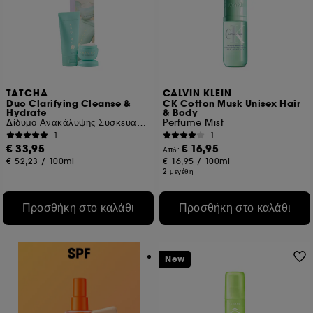
TATCHA
CALVIN KLEIN
Duo Clarifying Cleanse &
CK Cotton Musk Unisex Hair
Hydrate
& Body
Δίδυμο Ανακάλυψης Συσκευασία ταξιδίου
Perfume Mist
1
1
€ 33,95
€ 16,95
Από:
€ 52,23
/
100ml
€ 16,95
/
100ml
2 μεγέθη
Προσθήκη στο καλάθι
Προσθήκη στο καλάθι
New