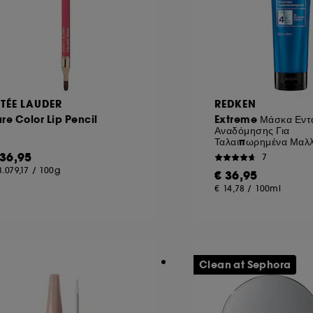
STÉE LAUDER
REDKEN
re Color Lip Pencil
Extreme Μάσκα Εντ
Αναδόμησης Για
Ταλαιπωρημένα Μαλλ
 36,95
7
3.079,17
/
100g
€ 36,95
€ 14,78
/
100ml
Clean at Sephora