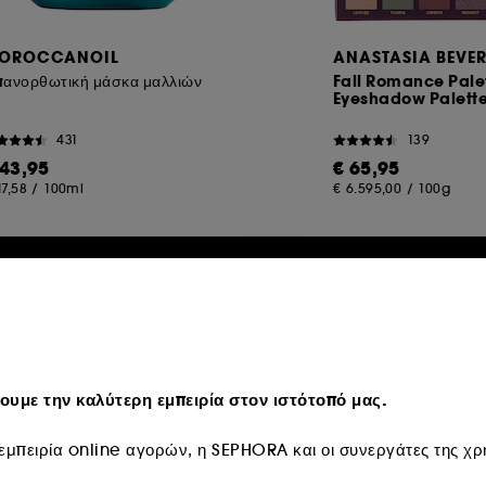
OROCCANOIL
ANASTASIA BEVER
ανορθωτική μάσκα μαλλιών
Fall Romance Palet
Eyeshadow Palett
431
139
 43,95
€ 65,95
17,58
/
100ml
€ 6.595,00
/
100g
usive
Exclusive
υμε την καλύτερη εμπειρία στον ιστότοπό μας.
μπειρία online αγορών, η SEPHORA και οι συνεργάτες της χρη