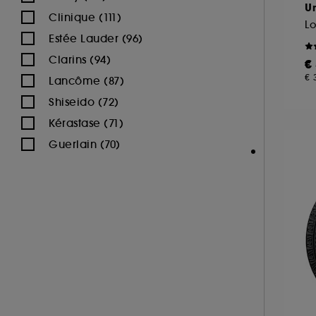
Un
Clinique (111)
Lo
Estée Lauder (96)
Clarins (94)
€
€ 
Lancôme (87)
Shiseido (72)
Kérastase (71)
Guerlain (70)
Bobbi Brown (65)
Charlotte Tilbury (61)
Benefit Cosmetics (58)
L'Oréal Professionnel (52)
Biotherm (45)
Yves Saint Laurent (45)
Hermès (43)
Fenty Beauty (42)