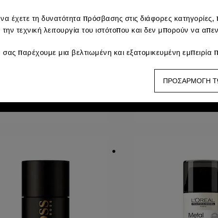
 να έχετε τη δυνατότητα πρόσβασης στις διάφορες κατηγορίες, π
α την τεχνική λειτουργία του ιστότοπου και δεν μπορούν να απε
ENTY BEAUTY
PATCHOLOGY
heek-Hugging Bronzer
FlashPatch
 σας παρέχουμε μια βελτιωμένη και εξατομικευμένη εμπειρία π
ush 190
Restoring Night Eye
προτιμήσεις σας και να σας παρέχουμε προωθητικές προσφορές
122
229
ΠΡΟΣΑΡΜΟΓΗ Τ
s:
αυτά χρησιμοποιούνται για να σας δείχνουν περιεχόμενο πο
 38,95
€ 44,95
ινωνικών δικτύων, με βάση τις σελίδες που έχετε δει, το ιστορ
20,50
/
100g
€ 23,78
/
100ml
πιτρέπουν να καταρτίζουμε στατιστικά στοιχεία για τον αριθμό
βελτιώσουμε την απόδοσή του.
ωμών :
μας επιτρέπουν να αποτρέψουμε την απάτη πληρωμών κα
 υπόλοιπων ιχνηλατών απαιτεί τη συγκατάθεσή σας. Μπορείτε ν
ώντας το κουμπί "Προσαρμογή των επιλογών μου" παρακάτω ή