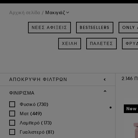
Μακιγιάζ
Αρχική σελίδα
ΝΈΕΣ ΑΦΊΞΕΙΣ
BESTSELLERS
ONLY 
ΧΕΊΛΗ
ΠΑΛΈΤΕΣ
ΦΡΎ
2.146 
ΑΠΌΚΡΥΨΗ ΦΊΛΤΡΩΝ
ΦΙΝΊΡΙΣΜΑ
Φυσικό (730)
New
Ματ (449)
Λαμπερό (173)
Γυαλιστερό (81)