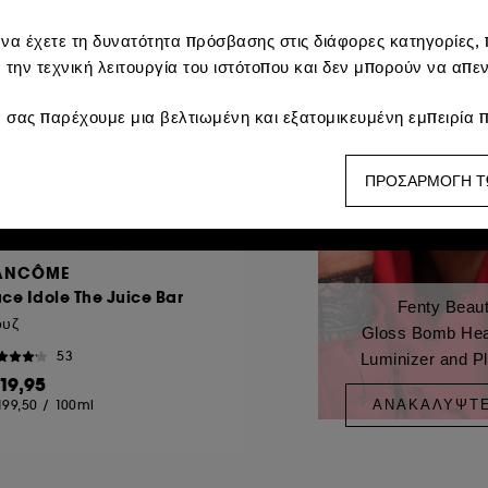
 να έχετε τη δυνατότητα πρόσβασης στις διάφορες κατηγορίες, π
α την τεχνική λειτουργία του ιστότοπου και δεν μπορούν να απε
 σας παρέχουμε μια βελτιωμένη και εξατομικευμένη εμπειρία π
προτιμήσεις σας και να σας παρέχουμε προωθητικές προσφορές
ΠΡΟΣΑΡΜΟΓΗ Τ
s:
αυτά χρησιμοποιούνται για να σας δείχνουν περιεχόμενο πο
ινωνικών δικτύων, με βάση τις σελίδες που έχετε δει, το ιστορ
ANCÔME
ce Idole The Juice Bar
πιτρέπουν να καταρτίζουμε στατιστικά στοιχεία για τον αριθμό
Fenty Beau
βελτιώσουμε την απόδοσή του.
ουζ
Gloss Bomb Heat
53
Luminizer and P
ωμών :
μας επιτρέπουν να αποτρέψουμε την απάτη πληρωμών κα
 19,95
ΑΝΑΚΑΛΎΨΤ
199,50
/
100ml
 υπόλοιπων ιχνηλατών απαιτεί τη συγκατάθεσή σας. Μπορείτε ν
ώντας το κουμπί "Προσαρμογή των επιλογών μου" παρακάτω ή