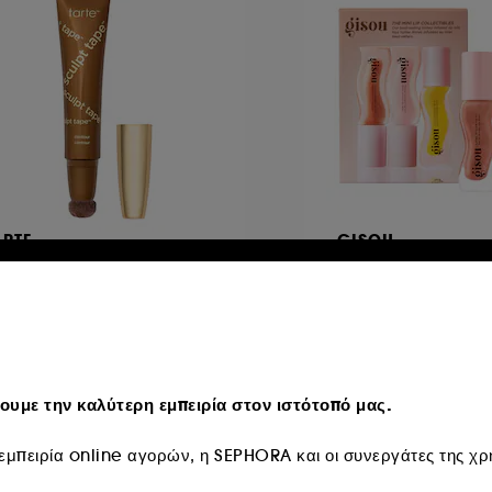
ARTE
GISOU
culpt Tape™
The Mini Lip Collec
ρό bronzer contouring
Σετ με 3 έλαια χειλιώ
333
4
 37,95
€ 36,50
316,25
/
100ml
€ 405,56
/
100ml
υμε την καλύτερη εμπειρία στον ιστότοπό μας.
μπειρία online αγορών, η SEPHORA και οι συνεργάτες της χρη