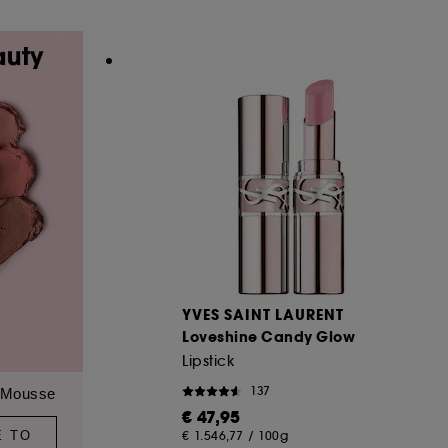
YVES SAINT LAURENT
Loveshine Candy Glow
Lipstick
137
 Mousse
€ 47,95
Ε ΤΟ
€ 1.546,77
/
100g