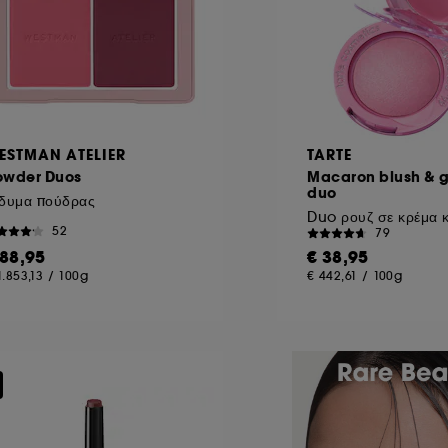
ESTMAN ATELIER
TARTE
owder Duos
Macaron blush & 
duo
δυμα πούδρας
52
79
 88,95
€ 38,95
1.853,13
/
100g
€ 442,61
/
100g