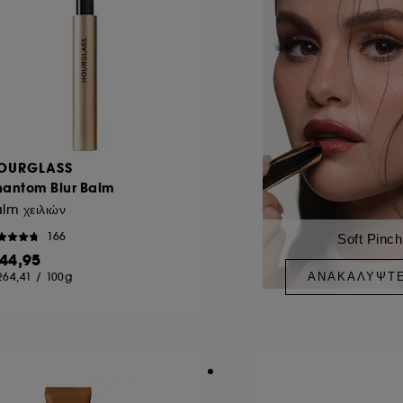
OURGLASS
hantom Blur Balm
lm χειλιών
166
Soft Pinch
 44,95
ΑΝΑΚΑΛΎΨΤ
264,41
/
100g