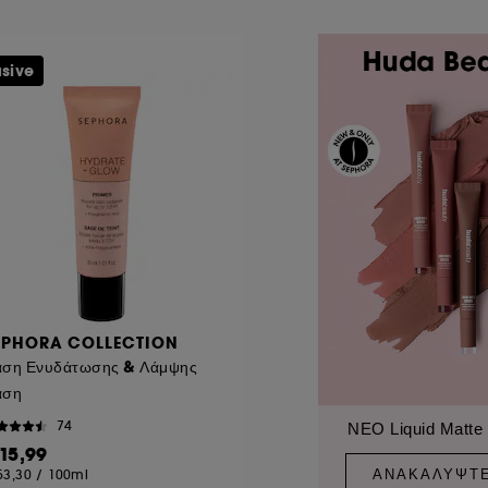
usive
EPHORA COLLECTION
άση Ενυδάτωσης & Λάμψης
άση
74
ΝΕΟ Liquid Matte
 15,99
ΑΝΑΚΑΛΎΨΤ
53,30
/
100ml