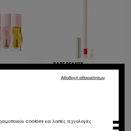
RARE BEAUTY
tibles
Kind Words
ν
Matte Lip Liner
Αποδοχή απαραίτητων
204
€ 20,95
€ 5.237,50
/
100g
σιμοποιούν cookies και λοιπές τεχνολογίες