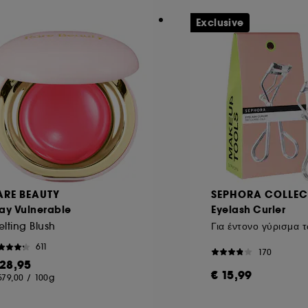
συγκατάθεσή σας ανά πάσα στιγμή. Αν θέλετε περισσότερες πλ
Exclusive
ARE BEAUTY
SEPHORA COLLEC
ay Vulnerable
Eyelash Curler
lting Blush
611
170
 28,95
€ 15,99
579,00
/
100g