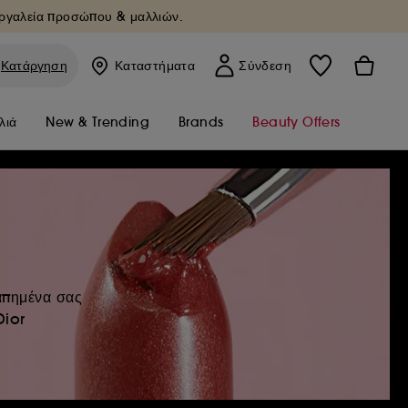
Εργαλεία προσώπου & μαλλιών.
Κατάργηση
Καταστήματα
Σύνδεση
λιά
New & Trending
Brands
Beauty Offers
απημένα σας
Dior