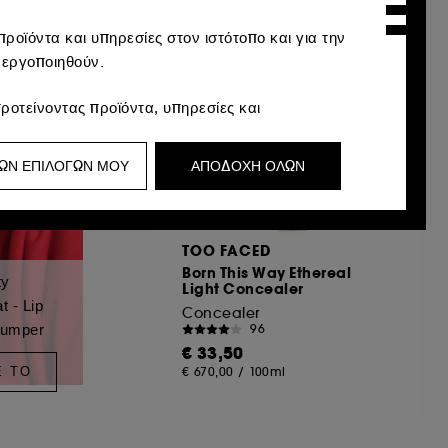
ροϊόντα και υπηρεσίες στον ιστότοπο και για την
νεργοποιηθούν.
ροτείνοντας προϊόντα, υπηρεσίες και
 προσαρμοσμένες στο προφίλ σας.
ΩΝ ΕΠΙΛΟΓΩΝ ΜΟΥ
ΑΠΟΔΟΧΗ ΟΛΩΝ
υ μπορεί να σας αρέσει μέσω διαφημίσεων,
ικό περιήγησής σας και το ιστορικό
TOO FACED
Born This Way Ethereal
 των επισκεπτών στον ιστότοπό μας και τις
ty
Light Concealer
 - Lip
Concealer
lumper
96
ι την κλοπή ταυτότητας.
€ 33,50
Ε ΤΟ
€ 670,00
/
100ml
α προσαρμόσετε τις επιλογές σας σχετικά με
 να επιλέξετε "Αποδοχή όλων" ή "Απόρριψη