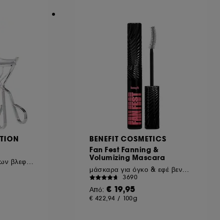
ηροφορίες σχετικά με τα cookies που
TION
BENEFIT COSMETICS
Fan Fest Fanning &
Volumizing Mascara
Για έντονο γύρισμα των βλεφαρίδων
μάσκαρα για όγκο & εφέ βεντάλιας
3690
€ 19,95
Από:
€ 422,94
/
100g