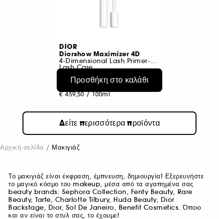
DIOR
Diorshow Maximizer 4D
4-Dimensional Lash Primer-Serum
Lash Care
903
Προσθήκη στο καλάθι
€ 45,95
€ 459,50
/
100ml
Δείτε περισσότερα προϊόντα
Αρχική σελίδα
Μακιγιάζ
Το μακιγιάζ είναι έκφραση, έμπνευση, δημιουργία! Εξερευνήστε
το μαγικό κόσμο του makeup, μέσα από τα αγαπημένα σας
beauty brands: Sephora Collection, Fenty Beauty, Rare
Beauty, Tarte, Charlotte Tilbury, Huda Beauty, Dior
Backstage, Dior, Sol De Janeiro, Benefit Cosmetics. Όποιο
και αν είναι το στυλ σας, το έχουμε!