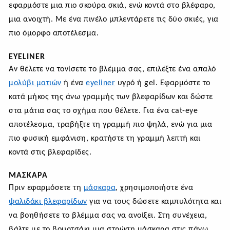
εφαρμόστε μια πιο σκούρα σκιά, ενώ κοντά στο βλέφαρο,
μια ανοιχτή. Με ένα πινέλο μπλεντάρετε τις δύο σκιές, για
πιο όμορφο αποτέλεσμα.
EYELINER
Αν θέλετε να τονίσετε το βλέμμα σας, επιλέξτε ένα απαλό
μολύβι ματιών
ή ένα
eyeliner
υγρό ή gel. Εφαρμόστε το
κατά μήκος της άνω γραμμής των βλεφαρίδων και δώστε
στα μάτια σας το σχήμα που θέλετε. Για ένα cat-eye
αποτέλεσμα, τραβήξτε τη γραμμή πιο ψηλά, ενώ για μια
πιο φυσική εμφάνιση, κρατήστε τη γραμμή λεπτή και
κοντά στις βλεφαρίδες.
ΜΆΣΚΑΡΑ
Πριν εφαρμόσετε τη
μάσκαρα
, χρησιμοποιήστε ένα
ψαλιδάκι βλεφαρίδων
για να τους δώσετε καμπυλότητα και
να βοηθήσετε το βλέμμα σας να ανοίξει. Στη συνέχεια,
βάλτε με το βουρτσάκι μια στρώση μάσκαρα στις πάνω