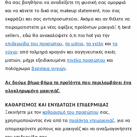
θα σας βοηθήσει να αναδείξετε τη φυσική σας ομορφιά
και να κάνετε το δικό σας makeup statement, που σας
εκφράζει και σας αντιπροσωπεύει. Ακόμα και αν θέλετε να
πειραματιστείτε με νέες αφίξεις προϊόντων
μακιγιά
ζ
ή best
sellers
, εδώ θα ανακαλύψετε ό,τι πιο hot για την
επιδερμίδα του προσώπου
,
τα μάτια
,
τα χείλη
και
τα
νύχια
: από τολμηρά κραγιόν και σαγηνευτικές σκιές
ματιών, μέχρι εξειδικευμένα
πινέλα προσώπου
και
πολύχρωμα
βερνίκια νυχιών
.
Ας δούμε βήμα-βήμα τα προϊόντα που περιλαμβάνει ένα
ολοκληρωμένο μακιγιάζ.
ΚΑΘΑΡΙΣΜΌΣ ΚΑΙ ΕΝΥΔΆΤΩΣΗ ΕΠΙΔΕΡΜΊΔΑΣ
Ξεκινήστε με τον
καθαρισμό του προσώπου
σας,
χρησιμοποιώντας ένα από τα
προϊόντα ντεμακιγιάζ
, για να
απομακρύνετε ρύπους και μακιγιάζ και να αναζωογονήσετε