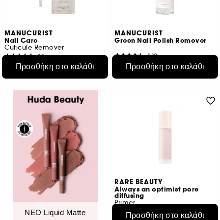
MANUCURIST
MANUCURIST
Nail Care
Green Nail Polish Remover
Cuticule Remover
239
73
€ 14,95
€ 16,95
Προσθήκη στο καλάθι
Προσθήκη στο καλάθι
€ 14,95
/
100ml
€ 113,00
/
100ml
RARE BEAUTY
Always an optimist pore
diffusing
Primer
321
ΝΕΟ Liquid Matte
Προσθήκη στο καλάθι