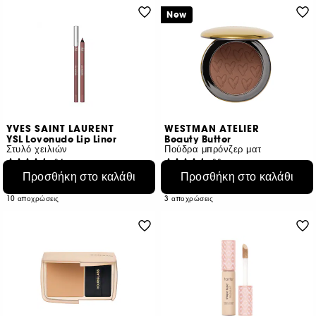
New
YVES SAINT LAURENT
WESTMAN ATELIER
YSL Lovenude Lip Liner
Beauty Butter
Στυλό χειλιών
Πούδρα μπρόνζερ ματ
34
88
€ 31,95
Προσθήκη στο καλάθι
€ 87,95
Προσθήκη στο καλάθι
€ 328,37
/
100g
€ 1.099,38
/
100g
10 αποχρώσεις
3 αποχρώσεις