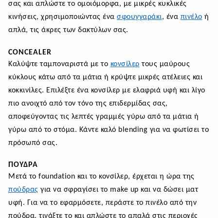
σας και απλώστε το ομοιόμορφα, με μικρές κυκλικές
κινήσεις, χρησιμοποιώντας ένα
σφουγγαράκι
, ένα
πινέλο
ή
απλά, τις άκρες των δακτύλων σας.
CONCEALER
Καλύψτε ταμποναριστά με το
κονσίλερ
τους μαύρους
κύκλους κάτω από τα μάτια ή κρύψτε μικρές ατέλειες και
κοκκινίλες. Επιλέξτε ένα κονσίλερ με ελαφριά υφή και λίγο
πιο ανοιχτό από τον τόνο της επιδερμίδας σας,
αποφεύγοντας τις λεπτές γραμμές γύρω από τα μάτια ή
γύρω από το στόμα. Κάντε καλό blending για να φωτίσει το
πρόσωπό σας.
ΠΟΎΔΡΑ
Μετά το foundation και το κονσίλερ, έρχεται η ώρα της
πούδρας
για να σφραγίσει το make up και να δώσει ματ
υφή. Για να το εφαρμόσετε, περάστε το πινέλο από την
πούδρα, τινάξτε το και απλώστε το απαλά στις περιοχές