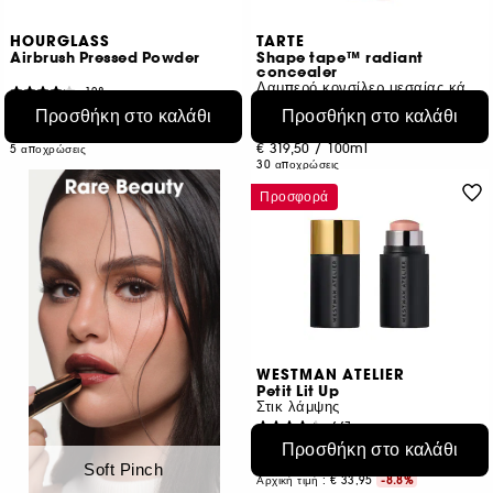
HOURGLASS
TARTE
Airbrush Pressed Powder
Shape tape™ radiant
concealer
Λαμπερό κονσίλερ μεσαίας κάλυψης
128
240
€ 68,95
Προσθήκη στο καλάθι
Προσθήκη στο καλάθι
€ 31,95
€ 656,67
/
100g
€ 319,50
/
100ml
5 αποχρώσεις
30 αποχρώσεις
Προσφορά
WESTMAN ATELIER
Petit Lit Up
Στικ λάμψης
667
€ 30,95
Προσθήκη στο καλάθι
Soft Pinch
Αρχική τιμή :
€ 33,95
-8.8%