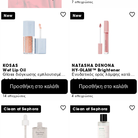
7 αποχρώσεις
New
New
KOSAS
NATASHA DENONA
Wet Lip Oil
HY-GLAM™ Brightener
Gloss διόγκωσης εμπλουτισμένο με πεπτίδια
Ενυδατικός ορός λάμψης κατά των μαύρων κύκλων
1390
58
€ 24,89
Προσθήκη στο καλάθι
€ 39,95
Προσθήκη στο καλάθι
€ 541,09
/
100ml
€ 570,71
/
100g
14 αποχρώσεις
4 αποχρώσεις
Clean at Sephora
Clean at Sephora