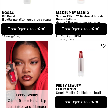
KOSAS
MAKEUP BY MARIO
BB Burst
SurrealSkin™ Natural Finish
Foundation
Ενυδατικό τζελ-κρέμα με χρώμα
Φυσικό Foundation σε υγρή μορφή
909
40
€ 43,48
Προσθήκη στο καλάθι
Προσθήκη στο καλάθι
€ 53,50
€ 144,93
/
100ml
€ 178,33
/
100ml
18 αποχρώσεις
22 αποχρώσεις
FENTY BEAUTY
FENTY ICON
Semi-Matte Refillable Lipstick: The Fill
Fenty Beauty
57
Gloss Bomb Heat - Lip
€ 22,95
Προσθήκη στο καλάθι
€ 603,95
/
100g
Luminizer and Plumper