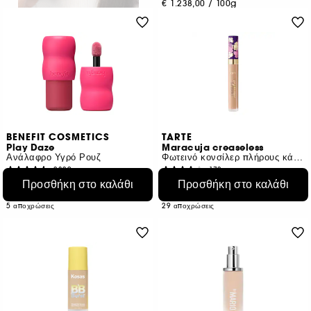
€ 1.238,00
/
100g
BENEFIT COSMETICS
TARTE
Play Daze
Maracuja creaseless
Ανάλαφρο Υγρό Ρουζ
Φωτεινό κονσίλερ πλήρους κάλυψης για μάτια
2329
172
€ 37,95
Προσθήκη στο καλάθι
Προσθήκη στο καλάθι
€ 31,95
Από:
€ 109,37
/
100g
€ 399,38
/
100g
5 αποχρώσεις
29 αποχρώσεις