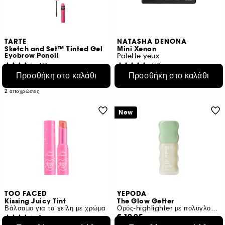
TARTE
NATASHA DENONA
Sketch and Set™ Tinted Gel
Mini Xenon
Eyebrow Pencil
Palette yeux
414
152
€ 28,95
Προσθήκη στο καλάθι
€ 29,95
Προσθήκη στο καλάθι
€ 2.895,00
/
100g
€ 748,75
/
100g
2 αποχρώσεις
New
TOO FACED
YEPODA
Kissing Juicy Tint
The Glow Getter
Βάλσαμο για τα χείλη με χρώμα
Ορός-highlighter με πολυγλουταμινικό οξύ για λάμψη
€ 19,95
8