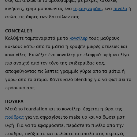
σας και απλώστε το ομοιόμορφα, με μικρές κυκλικές
κινήσεις, χρησιμοποιώντας ένα
σφουγγαράκι
, ένα
πινέλο
ή
απλά, τις άκρες των δακτύλων σας.
CONCEALER
Καλύψτε ταμποναριστά με το
κονσίλερ
τους μαύρους
κύκλους κάτω από τα μάτια ή κρύψτε μικρές ατέλειες και
κοκκινίλες. Επιλέξτε ένα κονσίλερ με ελαφριά υφή και λίγο
πιο ανοιχτό από τον τόνο της επιδερμίδας σας,
αποφεύγοντας τις λεπτές γραμμές γύρω από τα μάτια ή
γύρω από το στόμα. Κάντε καλό blending για να φωτίσει το
πρόσωπό σας.
ΠΟΎΔΡΑ
Μετά το foundation και το κονσίλερ, έρχεται η ώρα της
πούδρας
για να σφραγίσει το make up και να δώσει ματ
υφή. Για να το εφαρμόσετε, περάστε το πινέλο από την
πούδρα, τινάξτε το και απλώστε το απαλά στις περιοχές