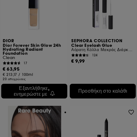
DIOR
SEPHORA COLLECTION
Dior Forever Skin Glow 24h
Clear Eyelash Glue
Hydrating Radiant
Αόρατη Κόλλα Μακράς Διάρκειας Για Ψεύτικες Βλεφαρίδες
Foundation
124
Clean
€ 9,99
17
€ 63,95
€ 213,17
/
100ml
20 αποχρώσεις
Εξαντλήθηκε,
Προσθήκη στο καλάθι
ενημερώστε με