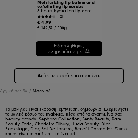
στιγμή. Αν θέλετε περισσότερες πληροφορίες σχετικά με τα
Moisturizing lip balms and
cookies που χρησιμοποιούνται, κάντε κλικ
εδώ
.
exfoliating lip scrubs
8 hours hydration lip care
121
€ 4,99
€ 142,57
/
100g
Εξαντλήθηκε,
ενημερώστε με
Δείτε περισσότερα προϊόντα
Αρχική σελίδα
Μακιγιάζ
Το μακιγιάζ είναι έκφραση, έμπνευση, δημιουργία! Εξερευνήστε
το μαγικό κόσμο του makeup, μέσα από τα αγαπημένα σας
beauty brands: Sephora Collection, Fenty Beauty, Rare
Beauty, Tarte, Charlotte Tilbury, Huda Beauty, Dior
Backstage, Dior, Sol De Janeiro, Benefit Cosmetics. Όποιο
και αν είναι το στυλ σας, το έχουμε!