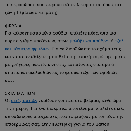
του προσώπου που παρουσιάζουν λιπαρότητα, όπως στη
ζώνη Τ (μέτωπο και μύτη).
ΦΡΎΔΙΑ
Για καλοσχηματισμένα φρύδια, επιλέξτε μέσα από μια
ευρεία γκάμα προϊόντων, όπως
μολύβι και πούδρα
, ή
τζελ
και μάσκαρα φρυδιών
. Για να διορθώσετε το σχήμα τους
και να τα αναδείξετε, μιμηθείτε τη φυσική φορά της τρίχας
με γρήγορες, κοφτές κινήσεις, εστιάζοντας στα αραιά
σημεία και ακολουθώντας το φυσικό τόξο των φρυδιών
σας.
ΣΚΙΆ ΜΑΤΙΏΝ
Οι
σκιές ματιών
χαρίζουν γοητεία στο βλέμμα, κάθε ώρα
της ημέρας. Για ένα διακριτικό αποτέλεσμα, επιλέξτε σκιές
σε ουδέτερες αποχρώσεις που ταιριάζουν με τον τόνο της
επιδερμίδας σας. Στην εξωτερική γωνία του ματιού