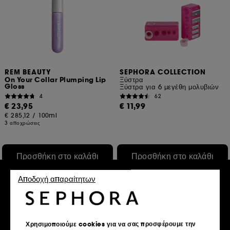
REM BEAUTY
SEPHORA COLLECTION
On Your Collar Plumping Lip
Ξύστρα
Gloss
Ξύστρα για 6 μεγέθη μολυβιών
4
62
€ 23,95
€ 11,99
€ 285,12
/
100ml
3 αποχρώσεις
Προσθήκη στο καλάθι
Προσθήκη στο καλάθι
Αποδοχή απαραίτητων
Exclusive
Exclusive
Χρησιμοποιούμε cookies για να σας προσφέρουμε την