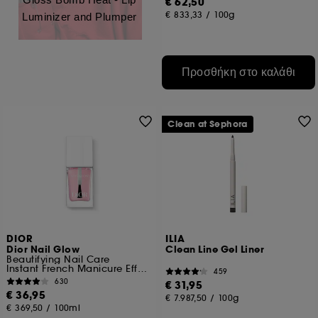
€ 62,50
€ 833,33
/
100g
Luminizer and Plumper
Προσθήκη στο καλάθι
Clean at Sephora
DIOR
ILIA
Dior Nail Glow
Clean Line Gel Liner
Beautifying Nail Care
Instant French Manicure Effect
459
630
€ 31,95
€ 36,95
€ 7.987,50
/
100g
€ 369,50
/
100ml