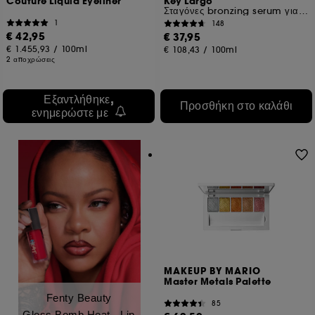
Couture Liquid Eyeliner
Key Largo
Σταγόνες bronzing serum για πρόσωπο και σώμα
1
148
€ 42,95
€ 37,95
€ 1.455,93
/
100ml
€ 108,43
/
100ml
2 αποχρώσεις
Εξαντλήθηκε,
Προσθήκη στο καλάθι
ενημερώστε με
MAKEUP BY MARIO
Master Metals Palette
Fenty Beauty
85
Gloss Bomb Heat - Lip