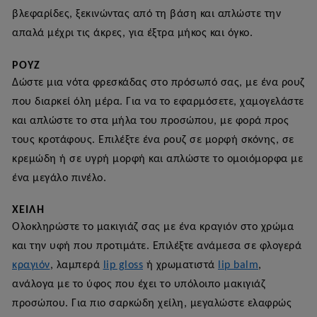
βλεφαρίδες, ξεκινώντας από τη βάση και απλώστε την
απαλά μέχρι τις άκρες, για έξτρα μήκος και όγκο.
ΡΟΥΖ
Δώστε μια νότα φρεσκάδας στο πρόσωπό σας, με ένα ρουζ
που διαρκεί όλη μέρα. Για να το εφαρμόσετε, χαμογελάστε
και απλώστε το στα μήλα του προσώπου, με φορά προς
τους κροτάφους. Επιλέξτε ένα ρουζ σε μορφή σκό
νης, σε
κρεμώδη ή σε υγρή μορφή και απλώστε το ομοιόμορφα με
ένα μεγάλο πινέλο.
ΧΕΊΛΗ
Ολοκληρώστε το μακιγιάζ σας με ένα κραγιόν στο χρώμα
και την υφή που προτιμάτε. Επιλέξτε ανάμεσα σε φλογερά
κραγιόν
, λαμπερά
lip gloss
ή χρωματιστά
lip balm
,
ανάλογα με το ύφος που έχει το υπόλοιπο μακιγιάζ
προσώπου. Για πιο σαρκώδη χείλη, μεγαλώστε ελαφρώς