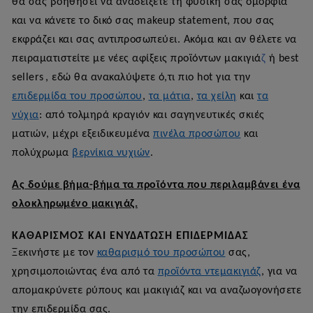
θα σας βοηθήσει να αναδείξετε τη φυσική σας ομορφιά
και να κάνετε το δικό σας makeup statement, που σας
εκφράζει και σας αντιπροσωπεύει. Ακόμα και αν θέλετε να
πειραματιστείτε με νέες αφίξεις προϊόντων
μακιγιά
ζ
ή best
sellers
, εδώ θα ανακαλύψετε ό,τι πιο hot για την
επιδερμίδα του προσώπου
,
τα μάτια
,
τα χείλη
και
τα
νύχια
: από τολμηρά κραγιόν και σαγηνευτικές σκιές
ματιών, μέχρι εξειδικευμένα
πινέλα προσώπου
και
πολύχρωμα
βερνίκια νυχιών
.
Ας δούμε βήμα-βήμα τα προϊόντα που περιλαμβάνει ένα
ολοκληρωμένο μακιγιάζ.
ΚΑΘΑΡΙΣΜΌΣ ΚΑΙ ΕΝΥΔΆΤΩΣΗ ΕΠΙΔΕΡΜΊΔΑΣ
Ξεκινήστε με τον
καθαρισμό του προσώπου
σας,
χρησιμοποιώντας ένα από τα
προϊόντα ντεμακιγιάζ
, για να
απομακρύνετε ρύπους και μακιγιάζ και να αναζωογονήσετε
την επιδερμίδα σας.