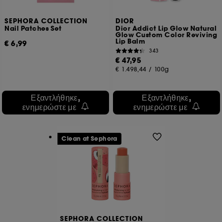
συμπεριλαμβανομένων ιστότοπων τρίτων και
κοινωνικών δικτύων, με βάση τις σελίδες που έχετε δει,
SEPHORA COLLECTION
DIOR
το ιστορικό περιήγησής σας και το ιστορικό
Nail Patches Set
Dior Addict Lip Glow Natural
Glow Custom Color Reviving
αλληλεπίδρασης.
Lip Balm
€ 6,99
343
Στατιστικά cookies μέτρησης κοινού :
μας επιτρέπουν
€ 47,95
να καταρτίζουμε στατιστικά στοιχεία για τον αριθμό των
€ 1.498,44
/
100g
επισκεπτών στον ιστότοπό μας και τις συνήθειες
περιήγησής τους, προκειμένου να βελτιώσουμε την
απόδοσή του.
Εξαντλήθηκε,
Εξαντλήθηκε,
ενημερώστε με
ενημερώστε με
Cookies για την εξασφάλιση online πληρωμών :
μας
επιτρέπουν να αποτρέψουμε την απάτη πληρωμών και
την κλοπή ταυτότητας.
Clean at Sephora
Εκτός από τα τεχνικά cookies, η εφαρμογή των
υπόλοιπων ιχνηλατών απαιτεί τη συγκατάθεσή σας.
Μπορείτε να προσαρμόσετε τις επιλογές σας σχετικά με την
τοποθέτηση αυτών των cookies χρησιμοποιώντας το
κουμπί "Προσαρμογή των επιλογών μου" παρακάτω ή να
επιλέξετε "Αποδοχή όλων" ή "Απόρριψη όλων". Μπορείτε
να επιλέξετε να αποσύρετε τη συγκατάθεσή σας ανά πάσα
SEPHORA COLLECTION