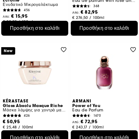
Ectoine
Eau de parfum with rose and lychee notes
Ενυδατικό Μικρογαλάκτωμα
368
456
€ 82,95
Από:
€ 15,95
Από:
€ 276,50
/
100ml
€ 23,29
/
100ml
3 μεγέθη
2 μεγέθη
Προσθήκη στο καλάθι
Προσθήκη στο καλάθι
New
KÉRASTASE
ARMANI
Gloss Absolu Masque Riche
Power of You
Μάσκα λάμψης για χοντρά μαλλιά με τάση φριζαρίσματος
Eau de Parfum
426
1670
€ 50,95
€ 72,95
Από:
€ 25,48
/
100ml
€ 243,17
/
100ml
3 μεγέθη
Προσθήκη στο καλάθι
Προσθήκη στο καλάθι