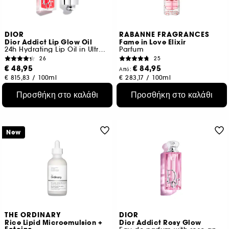
DIOR
RABANNE FRAGRANCES
Dior Addict Lip Glow Oil
Fame in Love Elixir
24h Hydrating Lip Oil in Ultra-Glossy Finishes
Parfum
26
25
€ 48,95
€ 84,95
Από:
€ 815,83
/
100ml
€ 283,17
/
100ml
16 αποχρώσεις
4 μεγέθη
Προσθήκη στο καλάθι
Προσθήκη στο καλάθι
New
THE ORDINARY
DIOR
Rice Lipid Microemulsion +
Dior Addict Rosy Glow