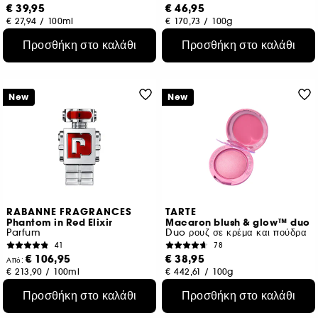
€ 39,95
€ 46,95
€ 27,94
/
100ml
€ 170,73
/
100g
Προσθήκη στο καλάθι
Προσθήκη στο καλάθι
New
New
RABANNE FRAGRANCES
TARTE
Phantom in Red Elixir
Macaron blush & glow™ duo
Parfum
Duo ρουζ σε κρέμα και πούδρα
41
78
€ 106,95
€ 38,95
Από:
€ 213,90
/
100ml
€ 442,61
/
100g
4 μεγέθη
4 αποχρώσεις
Προσθήκη στο καλάθι
Προσθήκη στο καλάθι