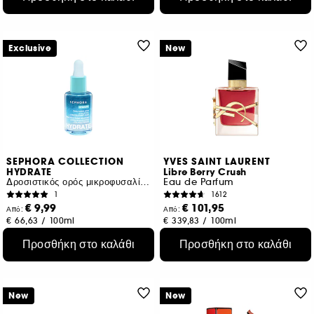
Exclusive
New
SEPHORA COLLECTION
YVES SAINT LAURENT
HYDRATE
Libre Berry Crush
Δροσιστικός ορός μικροφυσαλίδων με Υαλουρονικό + πολυγλουταμινικό οξύ
Eau de Parfum
1
1612
€ 9,99
€ 101,95
Από:
Από:
€ 66,63
/
100ml
€ 339,83
/
100ml
2 μεγέθη
3 μεγέθη
Προσθήκη στο καλάθι
Προσθήκη στο καλάθι
New
New