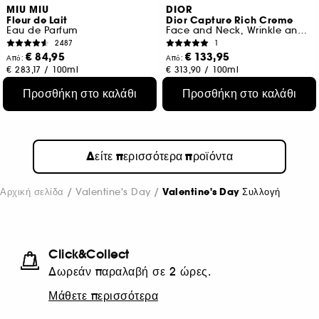
MIU MIU
DIOR
Fleur de Lait
Dior Capture Rich Creme
Eau de Parfum
Face and Neck, Wrinkle and Firmness Correction
2487
1
€ 84,95
€ 133,95
Από:
Από:
€ 283,17
/
100ml
€ 313,90
/
100ml
3 μεγέθη
2 μεγέθη
Προσθήκη στο καλάθι
Προσθήκη στο καλάθι
Δείτε περισσότερα προϊόντα
Αρχική σελίδα
Valentine's Day
Valentine's Day Συλλογή
Click&Collect
Δωρεάν παραλαβή σε 2 ώρες.
Μάθετε περισσότερα