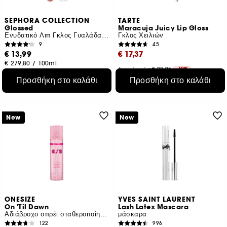
SEPHORA COLLECTION
TARTE
Glossed
Maracuja Juicy Lip Gloss
Ενυδατικό Λιπ Γκλος Γυαλάδα Με Εφέ Καθρέφτη
Γκλος Χειλιών
9
45
€ 13,99
€ 17,37
€ 279,80
/
100ml
Αρχική τιμή : € 28,95
-40%
14 αποχρώσεις
€ 579,00
/
100g
Προσθήκη στο καλάθι
Προσθήκη στο καλάθι
New
New
ONESIZE
YVES SAINT LAURENT
On 'Til Dawn
Lash Latex Mascara
Αδιάβροχο σπρέι σταθεροποίησης μακράς διαρκείας με γκλίτερ
μάσκαρα
122
996