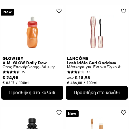
New
GLOWERY
LANCÔME
A.M. GLOW Daily Dew
Lash Idôle Curl Goddess
Ορός Επανόρθωσης+Λάμψης με Ασιατική Σεντέλα
Μάσκαρα για Έντονο Όγκο & Καμπύλη
27
48
€ 24,95
€ 18,95
Από:
€ 83,17
/
100ml
€ 486,88
/
100ml
2 αποχρώσεις
Προσθήκη στο καλάθι
Προσθήκη στο καλάθι
New