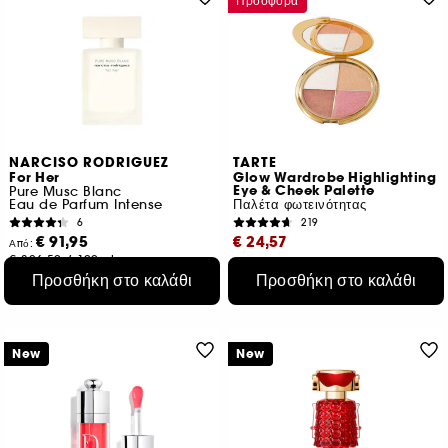
Προσφορά
NARCISO RODRIGUEZ
TARTE
For Her
Glow Wardrobe Highlighting
Eye & Cheek Palette
Pure Musc Blanc
Eau de Parfum Intense
Παλέτα φωτεινότητας
6
219
€ 91,95
€ 24,57
Από:
€ 306,50
/
100ml
Αρχική τιμή : € 40,95
-40%
3 μεγέθη
Προσθήκη στο καλάθι
Προσθήκη στο καλάθι
€ 383,91
/
100g
New
New