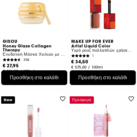
GISOU
MAKE UP FOR EVER
Honey Glaze Collagen
Artist Liquid Color
Therapy
Υγρό ρουζ πολλαπλών χρήσεων για μάγουλα, χείλη και μάτια
Ενυδατική Μάσκα Χειλιών με Μέλι
1
306
€ 34,50
€ 27,95
€ 575,00
/
100ml
€ 186,33
/
100ml
9 αποχρώσεις
Προσθήκη στο καλάθι
Προσθήκη στο καλάθι
New
Προσφορά