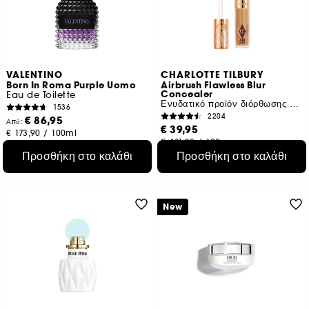
VALENTINO
CHARLOTTE TILBURY
Born In Roma Purple Uomo
Airbrush Flawless Blur
Concealer
Eau de Toilette
Ενυδατικό προϊόν διόρθωσης με μεγάλη διαρκεία
1536
2204
€ 86,95
Από:
€ 39,95
€ 173,90
/
100ml
€ 481,33
/
100g
2 μεγέθη
32 αποχρώσεις
Προσθήκη στο καλάθι
Προσθήκη στο καλάθι
New