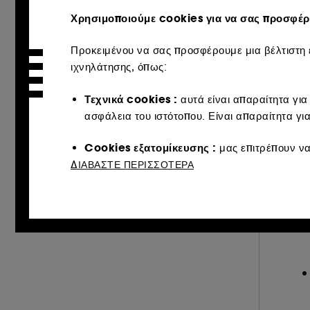
Χρησιμοποιούμε cookies για να σας προσφέρο
DISCOUNT
Προκειμένου να σας προσφέρουμε μια βέλτιστη ε
0 (6)
ιχνηλάτησης, όπως:
30% (1)
Τεχνικά cookies :
DISCOUNT RANGE
αυτά είναι απαραίτητα για
ασφάλεια του ιστότοπου. Είναι απαραίτητα γι
P
EXCLUSIVE (7)
SHADES
O
EXCLU WEB (2)
Cookies εξατομίκευσης :
μας επιτρέπουν να
Εν
REVIEWS
περιεχόμενο που ταιριάζουν καλύτερα στις 
ΔΙΑΒΑΣΤΕ ΠΕΡΙΣΣΟΤΕΡΑ
€
€ 
(1)
Κοινωνικά δίκτυα και διαφημιστικά cookie
&amp; περισσότερα (1)
Διαφανές (3)
Καφέ (3)
Κόκκινο (1)
συμπεριλαμβανομένων ιστότοπων τρίτων και κο
αλληλεπίδρασης.
Στατιστικά cookies μέτρησης κοινού :
μας ε
συνήθειες περιήγησής τους, προκειμένου να 
Μπεζ (4)
Μωβ (3)
Πολύχρωμο
(1)