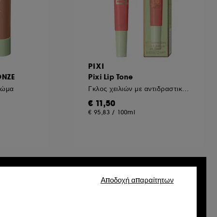
PIXI
ONZE
Pixi Lip Tone
ρώμα
Γκλος χειλιών με αντιδραστικό pH
€ 11,50
€ 95,83
/
100ml
Exclusive
Αποδοχή απαραίτητων