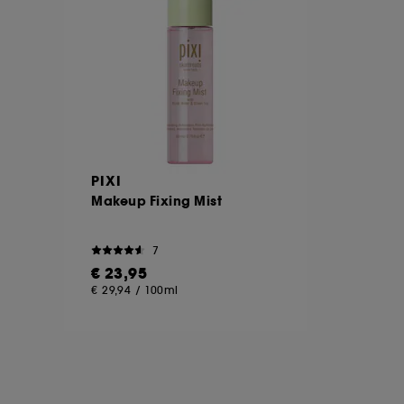
ι την κλοπή ταυτότητας.
α προσαρμόσετε τις επιλογές σας σχετικά με
 να επιλέξετε "Αποδοχή όλων" ή "Απόρριψη
ηροφορίες σχετικά με τα cookies που
PIXI
Makeup Fixing Mist
7
€ 23,95
€ 29,94
/
100ml