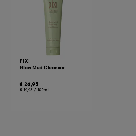
ωμών :
μας επιτρέπουν να αποτρέψουμε την απάτη πληρωμών κα
 υπόλοιπων ιχνηλατών απαιτεί τη συγκατάθεσή σας. Μπορείτε ν
ώντας το κουμπί "Προσαρμογή των επιλογών μου" παρακάτω ή
συγκατάθεσή σας ανά πάσα στιγμή. Αν θέλετε περισσότερες πλ
PIXI
Glow Mud Cleanser
€ 26,95
€ 19,96
/
100ml