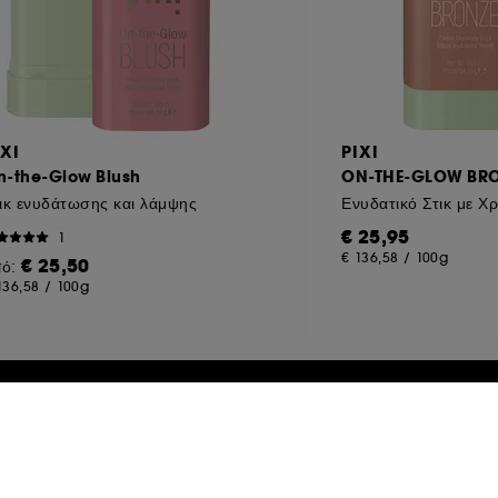
IXI
PIXI
n-the-Glow Blush
ON-THE-GLOW BR
ικ ενυδάτωσης και λάμψης
Ενυδατικό Στικ με Χ
€ 25,95
1
€ 136,58
/
100g
€ 25,50
πό:
136,58
/
100g
usive
Exclusive