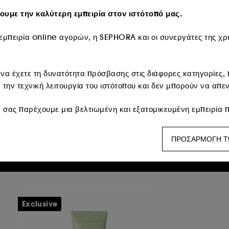
υμε την καλύτερη εμπειρία στον ιστότοπό μας.
μπειρία online αγορών, η SEPHORA και οι συνεργάτες της χρη
 να έχετε τη δυνατότητα πρόσβασης στις διάφορες κατηγορίες, π
α την τεχνική λειτουργία του ιστότοπου και δεν μπορούν να απε
IXI
PIXI
n-the-Glow SuperGlow
On-the-Glow BASE
 σας παρέχουμε μια βελτιωμένη και εξατομικευμένη εμπειρία π
υδατικό στικ highlighter
Ενυδατικό μέικ απ
προτιμήσεις σας και να σας παρέχουμε προωθητικές προσφορές
 25,95
€ 27,95
136,58
/
100g
€ 147,11
/
100g
ΠΡΟΣΑΡΜΟΓΗ Τ
s:
αυτά χρησιμοποιούνται για να σας δείχνουν περιεχόμενο πο
ινωνικών δικτύων, με βάση τις σελίδες που έχετε δει, το ιστορ
πιτρέπουν να καταρτίζουμε στατιστικά στοιχεία για τον αριθμό
Exclusive
βελτιώσουμε την απόδοσή του.