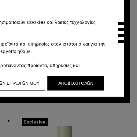
σιμοποιούν cookies και λοιπές τεχνολογίες
ροϊόντα και υπηρεσίες στον ιστότοπο και για την
νεργοποιηθούν.
PIXI
On-the-Glow
ροτείνοντας προϊόντα, υπηρεσίες και
Multi-Use Moisture Stick
 προσαρμοσμένες στο προφίλ σας.
€ 25,50
€ 134,21
/
100g
ΩΝ ΕΠΙΛΟΓΩΝ ΜΟΥ
ΑΠΟΔΟΧΗ ΟΛΩΝ
υ μπορεί να σας αρέσει μέσω διαφημίσεων,
ικό περιήγησής σας και το ιστορικό
 των επισκεπτών στον ιστότοπό μας και τις
Exclusive