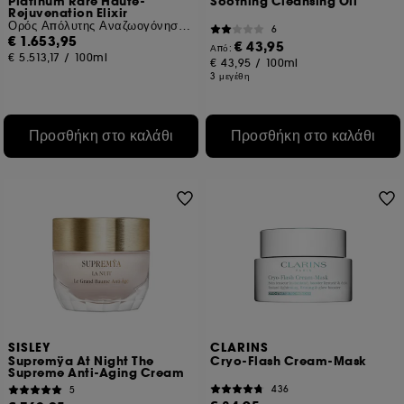
Platinum Rare Haute-
Soothing Cleansing Oil
Rejuvenation Elixir
Ορός Απόλυτης Αναζωογόνησης Προσώπου
6
€ 1.653,95
€ 43,95
Από:
€ 5.513,17
/
100ml
€ 43,95
/
100ml
3 μεγέθη
Προσθήκη στο καλάθι
Προσθήκη στο καλάθι
SISLEY
CLARINS
Supremÿa At Night The
Cryo-Flash Cream-Mask
Supreme Anti-Aging Cream
436
5