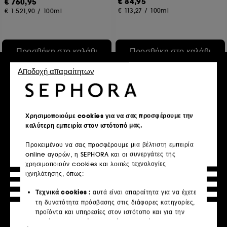
€ 84,95
€ 760,95
€ 113,27
/
100ml
€ 1.521,90
/
100ml
Προσθήκη στο καλάθι
Προσθήκη στο καλάθι
Αποδοχή απαραίτητων
Χρησιμοποιούμε cookies για να σας προσφέρουμε την
καλύτερη εμπειρία στον ιστότοπό μας.
Προκειμένου να σας προσφέρουμε μια βέλτιστη εμπειρία
online αγορών, η SEPHORA και οι συνεργάτες της
χρησιμοποιούν cookies και λοιπές τεχνολογίες
SISLEY
LA PRAIRIE
ιχνηλάτησης, όπως:
Nutritive Lip Balm
White Caviar Pearl Infusion –
Ορός Λάμψης
Τεχνικά cookies :
αυτά είναι απαραίτητα για να έχετε
22
198
τη δυνατότητα πρόσβασης στις διάφορες κατηγορίες,
€ 83,95
€ 802,95
προϊόντα και υπηρεσίες στον ιστότοπο και για την
€ 932,78
/
100g
€ 2.676,50
/
100ml
ασφάλεια του ιστότοπου. Είναι απαραίτητα για την